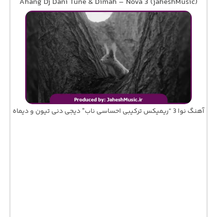
Ahang Dj Dani Tune & Dimah – Nova 3 (jaheshMusic)
آهنگ نوا 3 “ریمیکس ترکیبی احساسی ناب” دیجی دنی تیون و دیماه