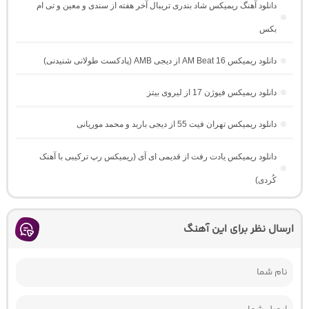
دانلود آهنگ ریمیکس شاد بندری تریبال آخر هفته از سندی و معین و تی ام
بکس
دانلود ریمیکس AM Beat 16 از دیجی AMB (پادکست طولانی شنیدنی)
دانلود ریمیکس فیوژن 17 از لیروی بیتز
دانلود ریمیکس تهران فیت 55 از دیجی باربد و محمد موریانی
دانلود ریمیکس یادت رفت از قدیمی ای آی (ریمیکس رپ ترکیبی با آهنک
کُردی)
ارسال نظر برای این آهنگ