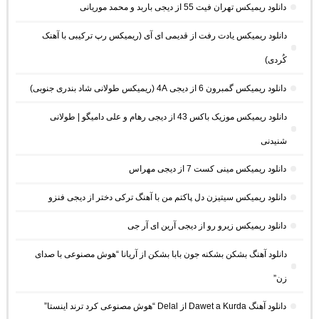
دانلود ریمیکس تهران فیت 55 از دیجی باربد و محمد موریانی
دانلود ریمیکس یادت رفت از قدیمی ای آی (ریمیکس رپ ترکیبی با آهنک
کُردی)
دانلود ریمیکس گمبرون 6 از دیجی 4A (ریمیکس طولانی شاد بندری جنوبی)
دانلود ریمیکس موزیک باکس 43 از دیجی رهام و علی دامیگو | طولانی
شنیدنی
دانلود ریمیکس مینی کست 7 از دیجی مهراس
دانلود ریمیکس سیتیزن دل پاکتم من با آهنگ ترکی دختر از دیجی فنزو
دانلود ریمیکس زیرو رو از دیجی آرین ای آر جی
دانلود آهنگ بشکن بشکنه جون بابا بشکن از آریانا “هوش مصنوعی با صدای
زن”
دانلود آهنگ Dawet a Kurda از Delal “هوش مصنوعی کرد ترند اینستا”