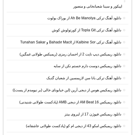
اپیکور و سینا شعبانخانی و منصور
دانلود آهنگ ترکی Ah Be Manolya از بوراک بولوت
دانلود آهنگ ترکی Topla Git از کورتولوش کوش
دانلود آهنگ ترکی Kalbine Sor از Bahadır Macit و Tunahan Sakar
دانلود ریمیکس دیپ نایت 2 از احسان رمزی (ریمیکس طولانی غمگین)
دانلود ریمیکس دوست دارم خستم نکن از سایه
دانلود آهنگ ترکی بانا سن لازیمسین از شعبان گدیک
دانلود ریمکیس هوس از دیجی آرین (این خیابونای خالی (بر نیومدم از پست))
دانلود ریمیکس AM Beat 16 از دیجی AMB (پادکست طولانی شنیدنی)
دانلود ریمیکس فیوژن 17 از لیروی بیتز
دانلود ریمیکس امکو 43 از دیجی ام کو (پادکست طولانی عاشقانه)