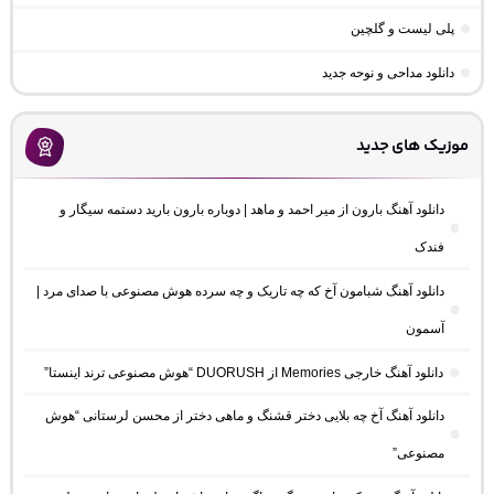
پلی لیست و گلچین
دانلود مداحی و نوحه جدید
موزیک های جدید
دانلود آهنگ بارون از میر احمد و ماهد | دوباره بارون بارید دستمه سیگار و
فندک
دانلود آهنگ شبامون آخ که چه تاریک و چه سرده هوش مصنوعی با صدای مرد |
آسمون
دانلود آهنگ خارجی Memories از DUORUSH “هوش مصنوعی ترند اینستا”
دانلود آهنگ آخ چه بلایی دختر قشنگ و ماهی دختر از محسن لرستانی “هوش
مصنوعی”