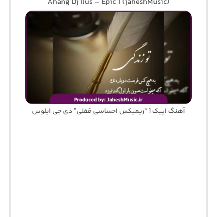
Ahang Dj Ilus – Epic 1 (jaheshMusic)
آهنگ اپیک 1 “ریمیکس احساسی قفلی” دی جی ایلوس