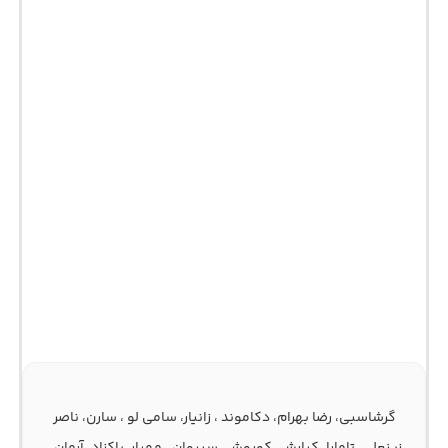
گرشاسبی، رضا بهرام، دکاموند ، زانیار، سامی لو ، سارن، ناصر
زینعلی، تامارا، کیارش، کوروش، سیروان ، مهیار، پاکزاد، آرمان ،