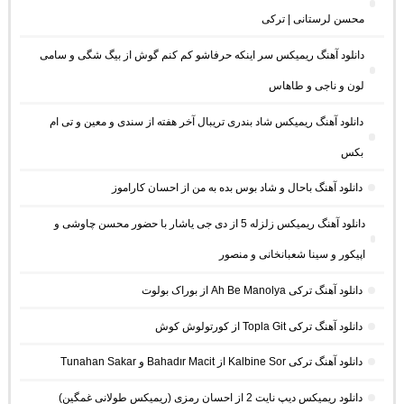
محسن لرستانی | ترکی
دانلود آهنگ ریمیکس سر اینکه حرفاشو کم کنم گوش از بیگ شگی و سامی
لون و ناجی و طاهاس
دانلود آهنگ ریمیکس شاد بندری تریبال آخر هفته از سندی و معین و تی ام
بکس
دانلود آهنگ باحال و شاد بوس بده به من از احسان کاراموز
دانلود آهنگ ریمیکس زلزله 5 از دی جی یاشار با حضور محسن چاوشی و
اپیکور و سینا شعبانخانی و منصور
دانلود آهنگ ترکی Ah Be Manolya از بوراک بولوت
دانلود آهنگ ترکی Topla Git از کورتولوش کوش
دانلود آهنگ ترکی Kalbine Sor از Bahadır Macit و Tunahan Sakar
دانلود ریمیکس دیپ نایت 2 از احسان رمزی (ریمیکس طولانی غمگین)