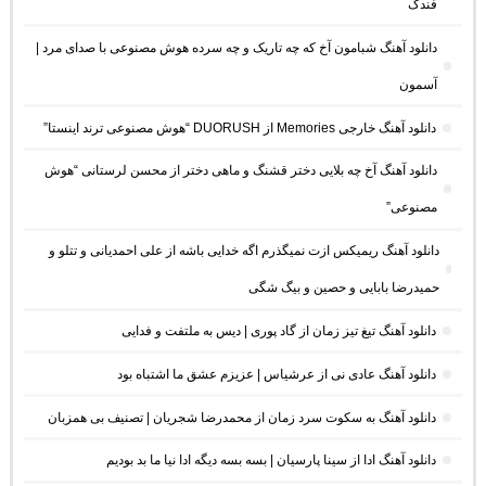
فندک
دانلود آهنگ شبامون آخ که چه تاریک و چه سرده هوش مصنوعی با صدای مرد |
آسمون
دانلود آهنگ خارجی Memories از DUORUSH “هوش مصنوعی ترند اینستا”
دانلود آهنگ آخ چه بلایی دختر قشنگ و ماهی دختر از محسن لرستانی “هوش
مصنوعی”
دانلود آهنگ ریمیکس ازت نمیگذرم اگه خدایی باشه از علی احمدیانی و تتلو و
حمیدرضا بابایی و حصین و بیگ شگی
دانلود آهنگ تیغ تیز زمان از گاد پوری | دیس به ملتفت و فدایی
دانلود آهنگ عادی نی از عرشیاس | عزیزم عشق ما اشتباه بود
دانلود آهنگ به سکوت سرد زمان از محمدرضا شجریان | تصنیف بی همزبان
دانلود آهنگ ادا از سینا پارسیان | بسه بسه دیگه ادا نیا ما بد بودیم