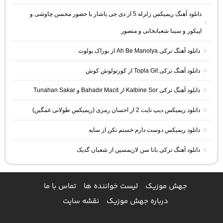
دانلود آهنگ ریمیکس زلزله 5 از دی جی یاشار با حضور محسن چاوشی و
اپیکور و سینا شعبانخانی و منصور
دانلود آهنگ ترکی Ah Be Manolya از بوراک بولوت
دانلود آهنگ ترکی Topla Git از کورتولوش کوش
دانلود آهنگ ترکی Kalbine Sor از Bahadır Macit و Tunahan Sakar
دانلود ریمیکس دیپ نایت 2 از احسان رمزی (ریمیکس طولانی غمگین)
دانلود ریمیکس دوست دارم خستم نکن از سایه
دانلود آهنگ ترکی بانا سن لازیمسین از شعبان گدیک
جهش موزیک
لیست خواننده ها
تماس با ما
درباره جهش موزیک
نقشه سایت