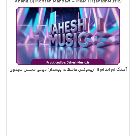
Ahang Dj Mohsen Mahdavi – M&M 11 (jaheshMusic)
آهنگ ام اند ام 11 “ریمیکس عاشقانه بیسدار” دیجی محسن مهدوی