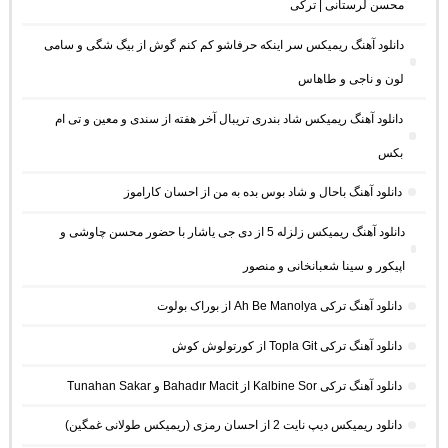
محسن لرستانی | ترکی
دانلود آهنگ ریمیکس سر اینکه حرفاشو کم کنم گوش از بیگ شگی و سامی
لون و ناجی و طاهاس
دانلود آهنگ ریمیکس شاد بندری تریبال آخر هفته از سندی و معین و تی ام
بکس
دانلود آهنگ باحال و شاد بوس بده به من از احسان کاراموز
دانلود آهنگ ریمیکس زلزله 5 از دی جی یاشار با حضور محسن چاوشی و
اپیکور و سینا شعبانخانی و منصور
دانلود آهنگ ترکی Ah Be Manolya از بوراک بولوت
دانلود آهنگ ترکی Topla Git از کورتولوش کوش
دانلود آهنگ ترکی Kalbine Sor از Bahadır Macit و Tunahan Sakar
دانلود ریمیکس دیپ نایت 2 از احسان رمزی (ریمیکس طولانی غمگین)