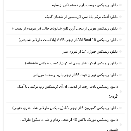
دانلود ریمیکس دوست دارم خستم نکن از سایه
دانلود آهنگ ترکی بانا سن لازیمسین از شعبان گدیک
دانلود ریمکیس هوس از دیجی آرین (این خیابونای خالی (بر نیومدم از پست))
دانلود ریمیکس AM Beat 16 از دیجی AMB (پادکست طولانی شنیدنی)
دانلود ریمیکس فیوژن 17 از لیروی بیتز
دانلود ریمیکس امکو 43 از دیجی ام کو (پادکست طولانی عاشقانه)
دانلود ریمیکس تهران فیت 55 از دیجی باربد و محمد موریانی
دانلود ریمیکس یادت رفت از قدیمی ای آی (ریمیکس رپ ترکیبی با آهنک
کُردی)
دانلود ریمیکس گمبرون 6 از دیجی 4A (ریمیکس طولانی شاد بندری جنوبی)
دانلود ریمیکس موزیک باکس 43 از دیجی رهام و علی دامیگو | طولانی
شنیدنی