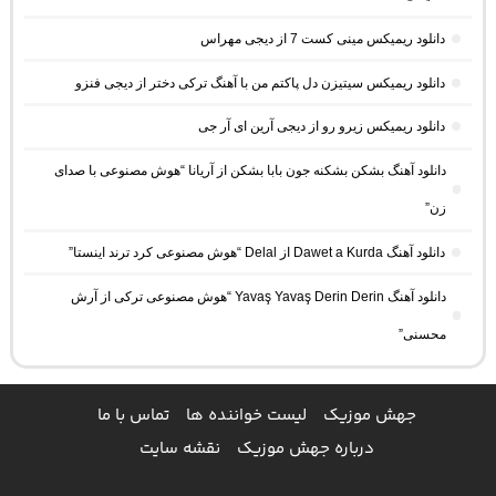
دانلود ریمیکس مینی کست 7 از دیجی مهراس
دانلود ریمیکس سیتیزن دل پاکتم من با آهنگ ترکی دختر از دیجی فنزو
دانلود ریمیکس زیرو رو از دیجی آرین ای آر جی
دانلود آهنگ بشکن بشکنه جون بابا بشکن از آریانا “هوش مصنوعی با صدای
زن”
دانلود آهنگ Dawet a Kurda از Delal “هوش مصنوعی کرد ترند اینستا”
دانلود آهنگ Yavaş Yavaş Derin Derin “هوش مصنوعی ترکی از آرش
محسنی”
جهش موزیک
لیست خواننده ها
تماس با ما
درباره جهش موزیک
نقشه سایت