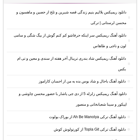
دانلود ریمیکس بلالیم بنیم زندگی قصه شیرین و تلخ از حصین و ماهسون و
محسن لرستانی | ترکی
دانلود آهنگ ریمیکس سر اینکه حرفاشو کم کنم گوش از بیگ شگی و سامی
لون و ناجی و طاهاس
دانلود آهنگ ریمیکس شاد بندری تریبال آخر هفته از سندی و معین و تی ام
بکس
دانلود آهنگ باحال و شاد بوس بده به من از احسان کاراموز
دانلود آهنگ ریمیکس زلزله 5 از دی جی یاشار با حضور محسن چاوشی و
اپیکور و سینا شعبانخانی و منصور
دانلود آهنگ ترکی Ah Be Manolya از بوراک بولوت
دانلود آهنگ ترکی Topla Git از کورتولوش کوش