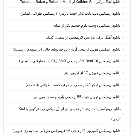
دانلود آهنگ ترکی Kalbine Sor از Bahadır Macit و Tunahan Sakar
دانلود ریمیکس دیپ نایت 2 از احسان رمزی (ریمیکس طولانی غمگین)
دانلود ریمیکس دوست دارم خستم نکن از سایه
دانلود آهنگ ترکی بانا سن لازیمسین از شعبان گدیک
دانلود ریمکیس هوس از دیجی آرین (این خیابونای خالی (بر نیومدم از پست))
دانلود ریمیکس AM Beat 16 از دیجی AMB (پادکست طولانی شنیدنی)
دانلود ریمیکس فیوژن 17 از لیروی بیتز
دانلود ریمیکس امکو 43 از دیجی ام کو (پادکست طولانی عاشقانه)
دانلود ریمیکس تهران فیت 55 از دیجی باربد و محمد موریانی
دانلود ریمیکس یادت رفت از قدیمی ای آی (ریمیکس رپ ترکیبی با آهنک
کُردی)
دانلود ریمیکس گمبرون 6 از دیجی 4A (ریمیکس طولانی شاد بندری جنوبی)