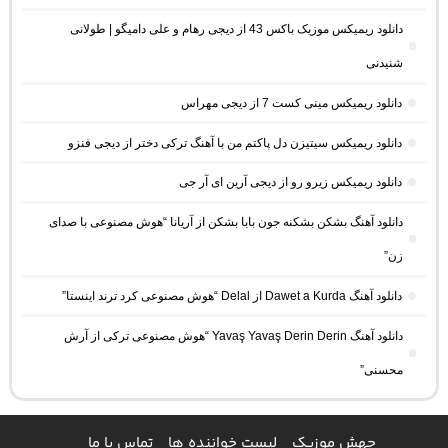
دانلود ریمیکس موزیک باکس 43 از دیجی رهام و علی دامیگو | طولانی
شنیدنی
دانلود ریمیکس مینی کست 7 از دیجی مهراس
دانلود ریمیکس سیتیزن دل پاکتم من با آهنگ ترکی دختر از دیجی فنزو
دانلود ریمیکس زیرو رو از دیجی آرین ای آر جی
دانلود آهنگ بشکن بشکنه جون بابا بشکن از آریانا “هوش مصنوعی با صدای
زن”
دانلود آهنگ Dawet a Kurda از Delal “هوش مصنوعی کرد ترند اینستا”
دانلود آهنگ Yavaş Yavaş Derin Derin “هوش مصنوعی ترکی از آرش
محسنی”
جهش موزیک
لیست خواننده ها
تماس با ما