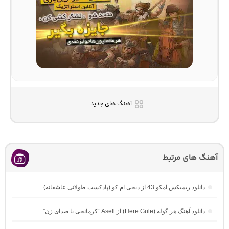
آهنگ های جدید
آهنگ های مرتبط
دانلود ریمیکس امکو 43 از دیجی ام کو (پادکست طولانی عاشقانه)
دانلود آهنگ هر گوله (Here Gule) از Asell “کرمانجی با صدای زن”