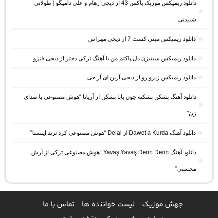
دانلود ریمیکس موزیک باکس 43 از دیجی رهام و علی دامیگو | طولانی
شنیدنی
دانلود ریمیکس مینی کست 7 از دیجی مهراس
دانلود ریمیکس سیتیزن دل پاکتم من با آهنگ ترکی دختر از دیجی فنزو
دانلود ریمیکس زیرو رو از دیجی آرین ای آر جی
دانلود آهنگ بشکن بشکنه جون بابا بشکن از آریانا “هوش مصنوعی با صدای
زن”
دانلود آهنگ Dawet a Kurda از Delal “هوش مصنوعی کرد ترند اینستا”
دانلود آهنگ Yavaş Yavaş Derin Derin “هوش مصنوعی ترکی از آرش
محسنی”
جهش موزیک
لیست خواننده ها
تماس با ما