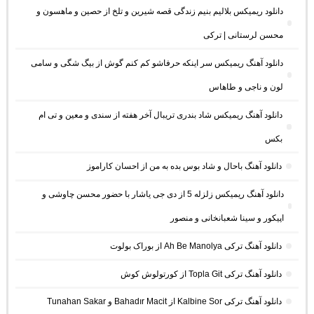
دانلود ریمیکس بلالیم بنیم زندگی قصه شیرین و تلخ از حصین و ماهسون و
محسن لرستانی | ترکی
دانلود آهنگ ریمیکس سر اینکه حرفاشو کم کنم گوش از بیگ شگی و سامی
لون و ناجی و طاهاس
دانلود آهنگ ریمیکس شاد بندری تریبال آخر هفته از سندی و معین و تی ام
بکس
دانلود آهنگ باحال و شاد بوس بده به من از احسان کاراموز
دانلود آهنگ ریمیکس زلزله 5 از دی جی یاشار با حضور محسن چاوشی و
اپیکور و سینا شعبانخانی و منصور
دانلود آهنگ ترکی Ah Be Manolya از بوراک بولوت
دانلود آهنگ ترکی Topla Git از کورتولوش کوش
دانلود آهنگ ترکی Kalbine Sor از Bahadır Macit و Tunahan Sakar