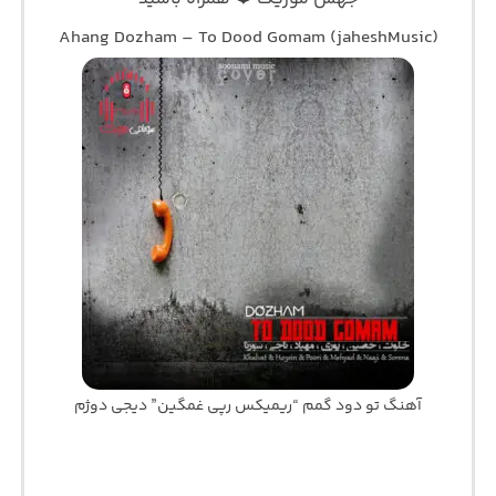
Ahang Dozham – To Dood Gomam (jaheshMusic)
آهنگ تو دود گمم “ریمیکس رپی غمگین” دیجی دوژم