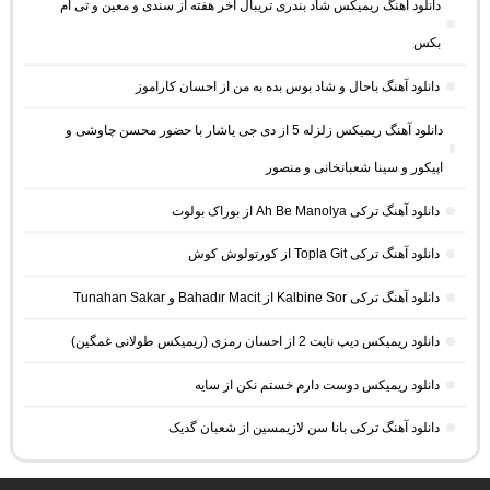
دانلود آهنگ ریمیکس شاد بندری تریبال آخر هفته از سندی و معین و تی ام
بکس
دانلود آهنگ باحال و شاد بوس بده به من از احسان کاراموز
دانلود آهنگ ریمیکس زلزله 5 از دی جی یاشار با حضور محسن چاوشی و
اپیکور و سینا شعبانخانی و منصور
دانلود آهنگ ترکی Ah Be Manolya از بوراک بولوت
دانلود آهنگ ترکی Topla Git از کورتولوش کوش
دانلود آهنگ ترکی Kalbine Sor از Bahadır Macit و Tunahan Sakar
دانلود ریمیکس دیپ نایت 2 از احسان رمزی (ریمیکس طولانی غمگین)
دانلود ریمیکس دوست دارم خستم نکن از سایه
دانلود آهنگ ترکی بانا سن لازیمسین از شعبان گدیک