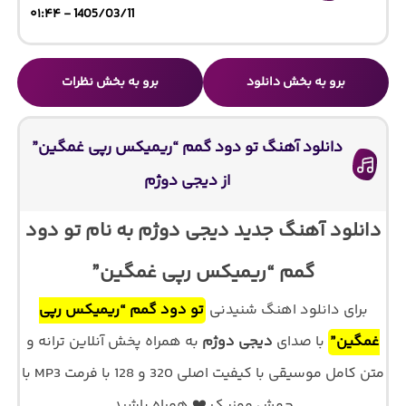
1405/03/11 - ۰۱:۴۴
برو به بخش دانلود
برو به بخش نظرات
دانلود آهنگ تو دود گمم “ریمیکس رپی غمگین”
از دیجی دوژم
دانلود آهنگ جدید دیجی دوژم به نام تو دود
گمم “ریمیکس رپی غمگین”
برای دانلود اهنگ شنیدنی
تو دود گمم “ریمیکس رپی
غمگین”
با صدای
دیجی دوژم
به همراه پخش آنلاین ترانه و
متن کامل موسیقی با کیفیت اصلی 320 و 128 با فرمت MP3 با
جهش موزیک ❤️ همراه باشید