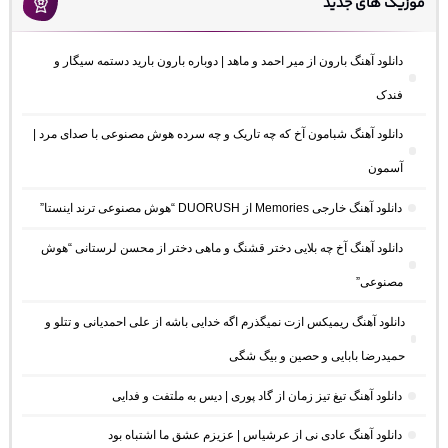
موزیک های جدید
دانلود آهنگ بارون از میر احمد و ماهد | دوباره بارون بارید دستمه سیگار و
فندک
دانلود آهنگ شبامون آخ که چه تاریک و چه سرده هوش مصنوعی با صدای مرد |
آسمون
دانلود آهنگ خارجی Memories از DUORUSH “هوش مصنوعی ترند اینستا”
دانلود آهنگ آخ چه بلایی دختر قشنگ و ماهی دختر از محسن لرستانی “هوش
مصنوعی”
دانلود آهنگ ریمیکس ازت نمیگذرم اگه خدایی باشه از علی احمدیانی و تتلو و
حمیدرضا بابایی و حصین و بیگ شگی
دانلود آهنگ تیغ تیز زمان از گاد پوری | دیس به ملتفت و فدایی
دانلود آهنگ عادی نی از عرشیاس | عزیزم عشق ما اشتباه بود