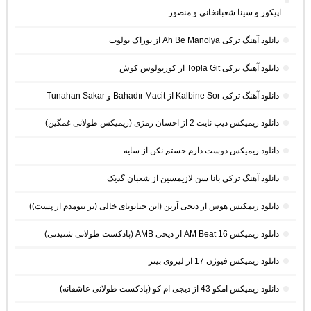
اپیکور و سینا شعبانخانی و منصور
دانلود آهنگ ترکی Ah Be Manolya از بوراک بولوت
دانلود آهنگ ترکی Topla Git از کورتولوش کوش
دانلود آهنگ ترکی Kalbine Sor از Bahadır Macit و Tunahan Sakar
دانلود ریمیکس دیپ نایت 2 از احسان رمزی (ریمیکس طولانی غمگین)
دانلود ریمیکس دوست دارم خستم نکن از سایه
دانلود آهنگ ترکی بانا سن لازیمسین از شعبان گدیک
دانلود ریمکیس هوس از دیجی آرین (این خیابونای خالی (بر نیومدم از پست))
دانلود ریمیکس AM Beat 16 از دیجی AMB (پادکست طولانی شنیدنی)
دانلود ریمیکس فیوژن 17 از لیروی بیتز
دانلود ریمیکس امکو 43 از دیجی ام کو (پادکست طولانی عاشقانه)