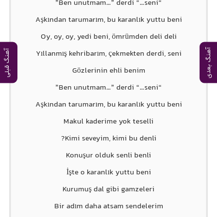
“Ben unutmam…” derdi “…seni”
Aşkından tarumarım, bu karanlık yuttu beni
Oy, oy, oy, yedi beni, ömrümden deli deli
آهنگ بعدی
Yıllanmış kehribarım, çekmekten derdi, seni
آهنگ قبلی
Gözlerinin ehli benim
“Ben unutmam…” derdi “…seni”
Aşkından tarumarım, bu karanlık yuttu beni
Makul kaderime yok teselli
Kimi seveyim, kimi bu denli?
Konuşur olduk senli benli
İşte o karanlık yuttu beni
Kurumuş dal gibi gamzeleri
Bir adım daha atsam sendelerim