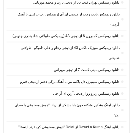
دانلود ریمیکس تهران فیت 55 از دیجی باربد و محمد موریانی
دانلود ریمیکس یادت رفت از قدیمی ای آی (ریمیکس رپ ترکیبی با آهنک
کُردی)
دانلود ریمیکس گمبرون 6 از دیجی 4A (ریمیکس طولانی شاد بندری جنوبی)
دانلود ریمیکس موزیک باکس 43 از دیجی رهام و علی دامیگو | طولانی
شنیدنی
دانلود ریمیکس مینی کست 7 از دیجی مهراس
دانلود ریمیکس سیتیزن دل پاکتم من با آهنگ ترکی دختر از دیجی فنزو
دانلود ریمیکس زیرو رو از دیجی آرین ای آر جی
دانلود آهنگ بشکن بشکنه جون بابا بشکن از آریانا “هوش مصنوعی با صدای
زن”
دانلود آهنگ Dawet a Kurda از Delal “هوش مصنوعی کرد ترند اینستا”