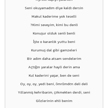
Seni okuyamadım diye kaldı dersin
Makul kaderime yok teselli
Kimi seveyim, kimi bu denli?
Konuşur olduk senli benli
İşte o karanlık yuttu beni
Kurumuş dal gibi gamzeleri
Bir adım daha atsam sendelerim
Açtığın yaralar hayli derin ama
Kul kaderini yaşar, ben de seni
Oy, oy, oy, yedi beni, ömrümdеn deli deli
Yıllanmış kehribarım, çеkmekten derdi, seni
Gözlerinin ehli benim