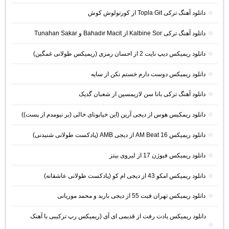
دانلود آهنگ ترکی Topla Git از کورتولوش کوش
دانلود آهنگ ترکی Kalbine Sor از Bahadır Macit و Tunahan Sakar
دانلود ریمیکس دیپ نایت 2 از احسان رمزی (ریمیکس طولانی غمگین)
دانلود ریمیکس دوست دارم خستم نکن از سایه
دانلود آهنگ ترکی بانا سن لازیمسین از شعبان گدیک
دانلود ریمکیس هوس از دیجی آرین (این خیابونای خالی (بر نیومدم از پست))
دانلود ریمیکس AM Beat 16 از دیجی AMB (پادکست طولانی شنیدنی)
دانلود ریمیکس فیوژن 17 از لیروی بیتز
دانلود ریمیکس امکو 43 از دیجی ام کو (پادکست طولانی عاشقانه)
دانلود ریمیکس تهران فیت 55 از دیجی باربد و محمد موریانی
دانلود ریمیکس یادت رفت از قدیمی ای آی (ریمیکس رپ ترکیبی با آهنک