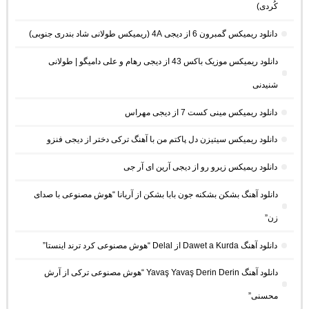
کُردی)
دانلود ریمیکس گمبرون 6 از دیجی 4A (ریمیکس طولانی شاد بندری جنوبی)
دانلود ریمیکس موزیک باکس 43 از دیجی رهام و علی دامیگو | طولانی
شنیدنی
دانلود ریمیکس مینی کست 7 از دیجی مهراس
دانلود ریمیکس سیتیزن دل پاکتم من با آهنگ ترکی دختر از دیجی فنزو
دانلود ریمیکس زیرو رو از دیجی آرین ای آر جی
دانلود آهنگ بشکن بشکنه جون بابا بشکن از آریانا “هوش مصنوعی با صدای
زن”
دانلود آهنگ Dawet a Kurda از Delal “هوش مصنوعی کرد ترند اینستا”
دانلود آهنگ Yavaş Yavaş Derin Derin “هوش مصنوعی ترکی از آرش
محسنی”