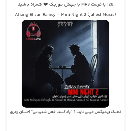
128 با فرمت MP3 با جهش موزیک ❤️ همراه باشید
Ahang Ehsan Ramsy – Mini Night 2 (jaheshMusic)
آهنگ ریمیکس مینی نایت 2 “پادکست خفن شنیدنی” احسان رمزی