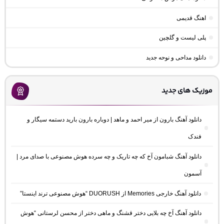
اهنگ قدیمی
پلی لیست و گلچین
دانلود مداحی و نوحه جدید
موزیک های جدید
دانلود آهنگ بارون از میر احمد و ماهد | دوباره بارون بارید دستمه سیگار و
فندک
دانلود آهنگ شبامون آخ که چه تاریک و چه سرده هوش مصنوعی با صدای مرد |
آسمون
دانلود آهنگ خارجی Memories از DUORUSH “هوش مصنوعی ترند اینستا”
دانلود آهنگ آخ چه بلایی دختر قشنگ و ماهی دختر از محسن لرستانی “هوش