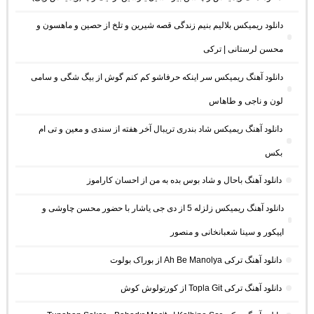
دانلود ریمیکس بلالیم بنیم زندگی قصه شیرین و تلخ از حصین و ماهسون و
محسن لرستانی | ترکی
دانلود آهنگ ریمیکس سر اینکه حرفاشو کم کنم گوش از بیگ شگی و سامی
لون و ناجی و طاهاس
دانلود آهنگ ریمیکس شاد بندری تریبال آخر هفته از سندی و معین و تی ام
بکس
دانلود آهنگ باحال و شاد بوس بده به من از احسان کاراموز
دانلود آهنگ ریمیکس زلزله 5 از دی جی یاشار با حضور محسن چاوشی و
اپیکور و سینا شعبانخانی و منصور
دانلود آهنگ ترکی Ah Be Manolya از بوراک بولوت
دانلود آهنگ ترکی Topla Git از کورتولوش کوش