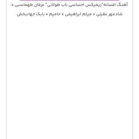
آهنگ افسانه”ریمیکس احساسی ناب طولانی” عرفان طهماسبی ×
شادمهر عقیلی × میثم ابراهیمی × حامیم × بابک جهانبخش