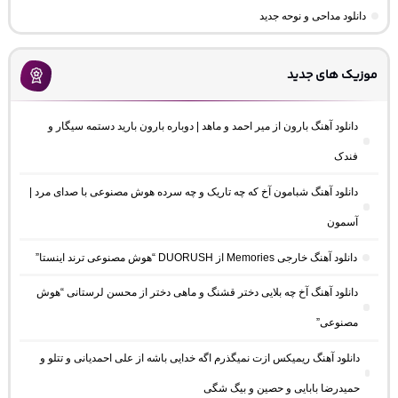
دانلود مداحی و نوحه جدید
موزیک های جدید
دانلود آهنگ بارون از میر احمد و ماهد | دوباره بارون بارید دستمه سیگار و
فندک
دانلود آهنگ شبامون آخ که چه تاریک و چه سرده هوش مصنوعی با صدای مرد |
آسمون
دانلود آهنگ خارجی Memories از DUORUSH “هوش مصنوعی ترند اینستا”
دانلود آهنگ آخ چه بلایی دختر قشنگ و ماهی دختر از محسن لرستانی “هوش
مصنوعی”
دانلود آهنگ ریمیکس ازت نمیگذرم اگه خدایی باشه از علی احمدیانی و تتلو و
حمیدرضا بابایی و حصین و بیگ شگی