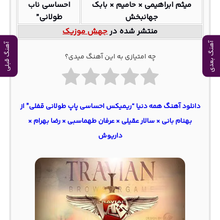
میثم ابراهیمی × حامیم × بابک
احساسی ناب
جهانبخش
طولانی”
منتشر شده در
جهش موزیک
آهنگ بعدی
آهنگ قبلی
چه امتیازی به این آهنگ میدی؟
دانلود آهنگ همه دنیا “ریمیکس احساسی پاپ طولانی قفلی” از
بهنام بانی × سالار عقیلی × عرفان طهماسبی × رضا بهرام ×
داریوش