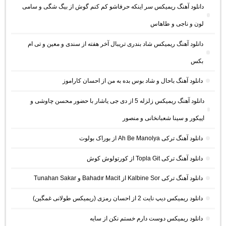
دانلود آهنگ ریمیکس سر اینکه حرفاشو کم کنم گوش از بیگ شگی و سامی
لون و ناجی و طاهاس
دانلود آهنگ ریمیکس شاد بندری تریبال آخر هفته از سندی و معین و تی ام
بکس
دانلود آهنگ باحال و شاد بوس بده به من از احسان کاراموز
دانلود آهنگ ریمیکس زلزله 5 از دی جی یاشار با حضور محسن چاوشی و
اپیکور و سینا شعبانخانی و منصور
دانلود آهنگ ترکی Ah Be Manolya از بوراک بولوت
دانلود آهنگ ترکی Topla Git از کورتولوش کوش
دانلود آهنگ ترکی Kalbine Sor از Bahadır Macit و Tunahan Sakar
دانلود ریمیکس دیپ نایت 2 از احسان رمزی (ریمیکس طولانی غمگین)
دانلود ریمیکس دوست دارم خستم نکن از سایه