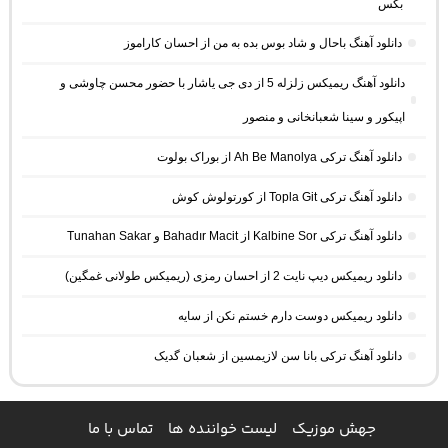
بکس
دانلود آهنگ باحال و شاد بوس بده به من از احسان کاراموز
دانلود آهنگ ریمیکس زلزله 5 از دی جی یاشار با حضور محسن چاوشی و
اپیکور و سینا شعبانخانی و منصور
دانلود آهنگ ترکی Ah Be Manolya از بوراک بولوت
دانلود آهنگ ترکی Topla Git از کورتولوش کوش
دانلود آهنگ ترکی Kalbine Sor از Bahadır Macit و Tunahan Sakar
دانلود ریمیکس دیپ نایت 2 از احسان رمزی (ریمیکس طولانی غمگین)
دانلود ریمیکس دوست دارم خستم نکن از سایه
دانلود آهنگ ترکی بانا سن لازیمسین از شعبان گدیک
جهش موزیک
لیست خواننده ها
تماس با ما