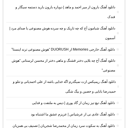
دانلود آهنگ بارون از میر احمد و ماهد | دوباره بارون بارید دستمه سیگار و
فندک
دانلود آهنگ شبامون آخ که چه تاریک و چه سرده هوش مصنوعی با صدای مرد |
آسمون
دانلود آهنگ خارجی Memories از DUORUSH “هوش مصنوعی ترند اینستا”
دانلود آهنگ آخ چه بلایی دختر قشنگ و ماهی دختر از محسن لرستانی “هوش
مصنوعی”
دانلود آهنگ ریمیکس ازت نمیگذرم اگه خدایی باشه از علی احمدیانی و تتلو و
حمیدرضا بابایی و حصین و بیگ شگی
دانلود آهنگ تیغ تیز زمان از گاد پوری | دیس به ملتفت و فدایی
دانلود آهنگ عادی نی از عرشیاس | عزیزم عشق ما اشتباه بود
دانلود آهنگ به سکوت سرد زمان از محمدرضا شجریان | تصنیف بی همزبان