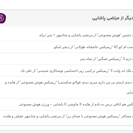
گر از مرتضی پاشایی
گ دشمن “هوش مصنوعی” از مرتضی پاشایی و شادمهر + متن ترانه
 عاشقانه طولانی” از دیجی امکو
ین” از شاه بیتز
 ترکیبی رپی احساسی نوستالژی شنیدنی” از علی تک
گ دیدی (دیدی بی من داری میری دیدی قولاتو شکستی) “ریمیکس هوش مصنوعی” از هایده و
ایی
تاقی برس به دادم از هایده X چاوشی X پاشایی – ورژن هوش مصنوعی
نگ مسافر “ریمیکس هوش مصنوعی با صدای زن” از مرتضی پاشایی و شادمهر عقیلی و هایده