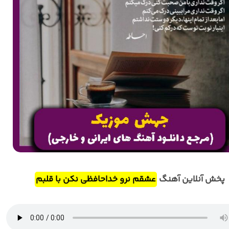
پخش آنلاین آهنگ
عشقم نرو خداحافظی نکن با قلبم