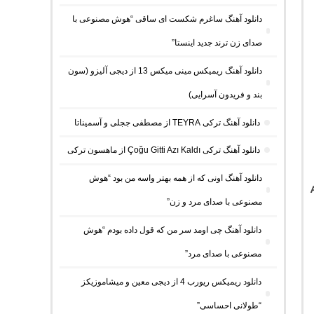
دانلود آهنگ ساغرم شکست ای ساقی “هوش مصنوعی با
صدای زن ترند جدید اینستا”
دانلود آهنگ ریمیکس مینی میکس 13 از دیجی آلیزو (سون
بند و فریدون آسرایی)
دانلود آهنگ ترکی TEYRA از مصطفی ججلی و آسمیناتا
دانلود آهنگ ترکی Çoğu Gitti Azı Kaldı از ماهسون ترکی
دانلود آهنگ اونی که از همه بهتر واسه من بود “هوش
مصنوعی با صدای مرد و زن”
دانلود آهنگ چی اومد سر من که قول داده بودم “هوش
مصنوعی با صدای مرد”
دانلود ریمیکس ریورب 4 از دیجی معین و میشاموزیکز
“طولانی احساسی”