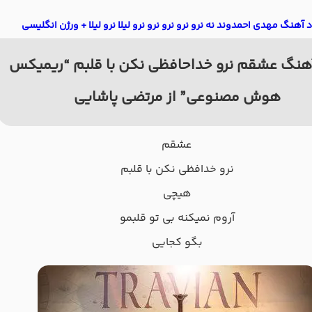
د آهنگ مهدی احمدوند نه نرو نرو نرو نرو نرو لیلا نرو لیلا + ورژن انگلیسی
هنگ عشقم نرو خداحافظی نکن با قلبم “ریمیکس
هوش مصنوعی” از مرتضی پاشایی
عشقم
نرو خدافظی نکن با قلبم
هیچی
آروم نمیکنه بی تو قلبمو
بگو کجایی