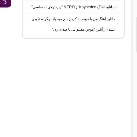
دانلود آهنگ Kaybeden از MERO “رپ ترکی احساسی”
دانلود آهنگ من با خودم بد کردم دلم میخواد برگردم (دیدی
نشد) از آیلین “هوش مصنوعی با صدای زن”