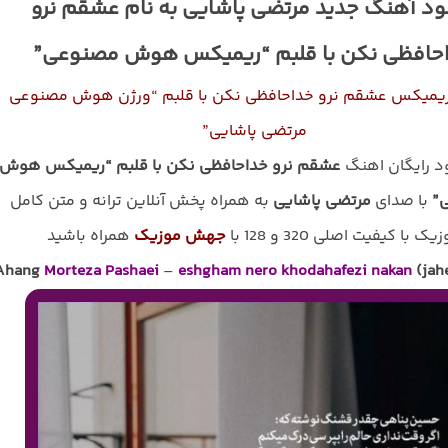
لود آهنگ جدید مرتضی پاشایی به نام عشقم نرو
حافظی نکن با قلبم “ریمیکس هوش مصنوعی”
ریمیکس عشقم نرو خداحافظی نکن با قلبم “ورژن هوش مصنوعی
مرتضی پاشایی”
ود رایگان اهنگ
عشقم نرو خداحافظی نکن با قلبم “ریمیکس هوش
”
با صدای
مرتضی پاشایی
به همراه پخش آنلاین ترانه و متن کامل
یک با کیفیت اصلی 320 و 128 با
جهش موزیک
همراه باشید
Ahang
Morteza Pashaei
–
eshgham nero khodahafezi nakan
(jah