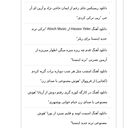
دانلود ریمیکس جای زخم از ایمان حاجی نژاد و آرین ای آر
جی “رپی ترکی کردی”
دانلود آهنگ Havası Yeter از Alisch Music “ترکی ترند
جدید اینستا برای ریلز”
دانلود آهنگ ﻗﺪم ﭼﻪ رﻳﺰه ﻣﻴﺰه ﻣﻴﮕﻦ اﻃﻮار ﻣﻴﺮﻳﺰه از
آرمین نصرتی “ترند اینستا”
دانلود آهنگ امشب مثل هر شب دوباره برات گریه کردم
(کجایی) از فرووال “هوش مصنوعی با صدای زن”
دانلود آهنگ در کارگه کوزه گری رفتم دوش از آریانا “هوش
مصنوعی با صدای زن خیام خوانی بوشهری”
دانلود آهنگ اسمت اومد و قلبم نمیزد از نورا “هوش
مصنوعی ترند جدید اینستا”