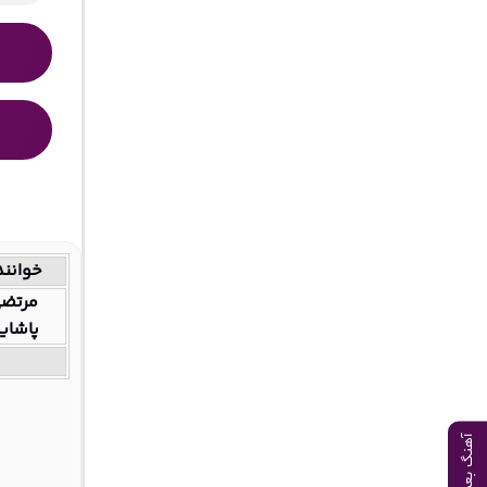
خوانند
مرتض
پاشای
آهنگ بعدی