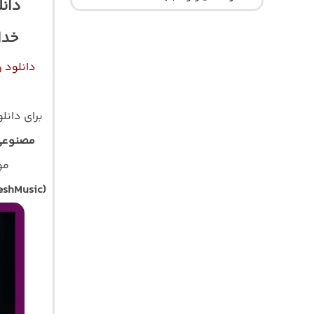
دان
خدا
دانلود 
برای دانل
مصنوعی
موز
eshMusic)