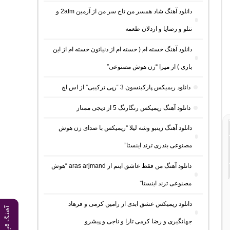
دانلود آهنگ شاد همسر من تاج سر من از آرمین 2afm و
تتلو و رضایا و اردلان طعمه
دانلود آهنگ خسته ام ( خسته ام از دنیاتون خسته ام از این
بازی ) از میرا “زن هوش مصنوعی”
دانلود ریمیکس پارکینسون 3 “رپی ترکیبی” از اس اچ
دانلود آهنگ ریمیکس رنگارنگ 5 از دیجی ممتاز
دانلود آهنگ زینبو وشه لیلا “ریمیکس با صدای زن هوش
مصنوعی بندری ترند اینستا”
دانلود آهنگ من فقط عاشق اینم از aras arjmand “هوش
مصنوعی ترند اینستا”
دانلود ریمیکس عشق ابدی از رامین کرمی و فرهاد
آهنگ قبلی
جهانگیری و رضا کرمی تارا و ناجی و پیشرو