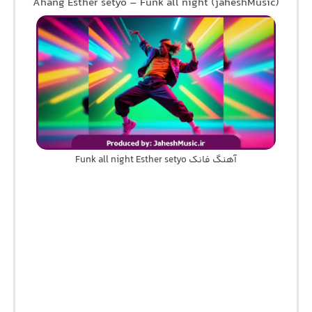
Ahang Esther setyo – Funk all night (jaheshMusic)
آهنگ فانک Funk all night Esther setyo