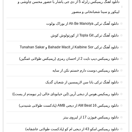
دانلود آهنگ ریمیکس زلزله 5 از دی جی یاشار با حضور محسن چاوشی و
اپیکور و سینا شعبانخانی و منصور
دانلود آهنگ ترکی Ah Be Manolya از بوراک بولوت
دانلود آهنگ ترکی Topla Git از کورتولوش کوش
دانلود آهنگ ترکی Kalbine Sor از Bahadır Macit و Tunahan Sakar
دانلود ریمیکس دیپ نایت 2 از احسان رمزی (ریمیکس طولانی غمگین)
دانلود ریمیکس دوست دارم خستم نکن از سایه
دانلود آهنگ ترکی بانا سن لازیمسین از شعبان گدیک
دانلود ریمکیس هوس از دیجی آرین (این خیابونای خالی (بر نیومدم از پست))
دانلود ریمیکس AM Beat 16 از دیجی AMB (پادکست طولانی شنیدنی)
دانلود ریمیکس فیوژن 17 از لیروی بیتز
دانلود ریمیکس امکو 43 از دیجی ام کو (پادکست طولانی عاشقانه)