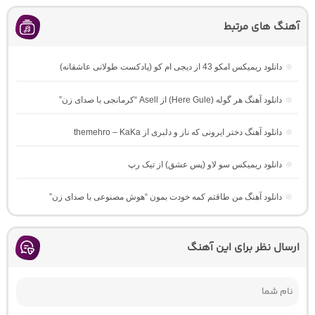
آهنگ های مرتبط
دانلود ریمیکس امکو 43 از دیجی ام کو (پادکست طولانی عاشقانه)
دانلود آهنگ هر گوله (Here Gule) از Asell “کرمانجی با صدای زن”
دانلود آهنگ دختر ایرونی که ناز و دلبری از themehro – KaKa
دانلود ریمیکس سو لاو (پس عشق) از تیک رپ
دانلود آهنگ من طاقتم کمه خودت بمون “هوش مصنوعی با صدای زن”
ارسال نظر برای این آهنگ