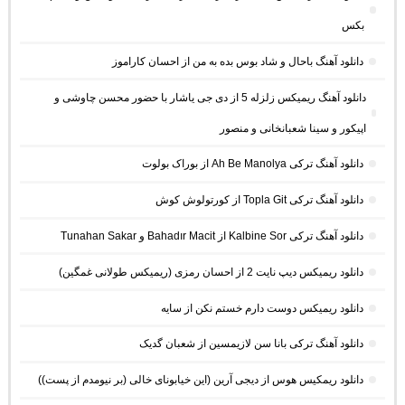
بکس
دانلود آهنگ باحال و شاد بوس بده به من از احسان کاراموز
دانلود آهنگ ریمیکس زلزله 5 از دی جی یاشار با حضور محسن چاوشی و
اپیکور و سینا شعبانخانی و منصور
دانلود آهنگ ترکی Ah Be Manolya از بوراک بولوت
دانلود آهنگ ترکی Topla Git از کورتولوش کوش
دانلود آهنگ ترکی Kalbine Sor از Bahadır Macit و Tunahan Sakar
دانلود ریمیکس دیپ نایت 2 از احسان رمزی (ریمیکس طولانی غمگین)
دانلود ریمیکس دوست دارم خستم نکن از سایه
دانلود آهنگ ترکی بانا سن لازیمسین از شعبان گدیک
دانلود ریمکیس هوس از دیجی آرین (این خیابونای خالی (بر نیومدم از پست))