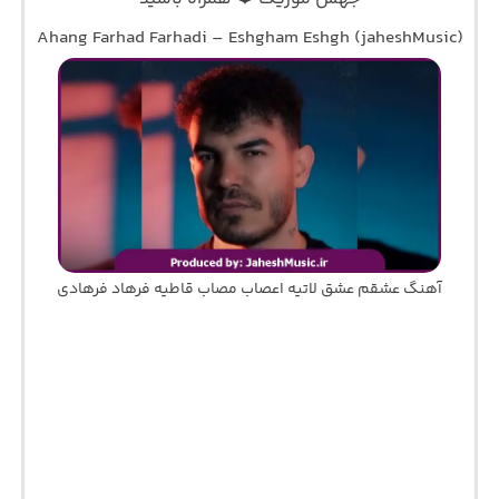
Ahang Farhad Farhadi – Eshgham Eshgh (jaheshMusic)
آهنگ عشقم عشق لاتیه اعصاب مصاب قاطیه فرهاد فرهادی