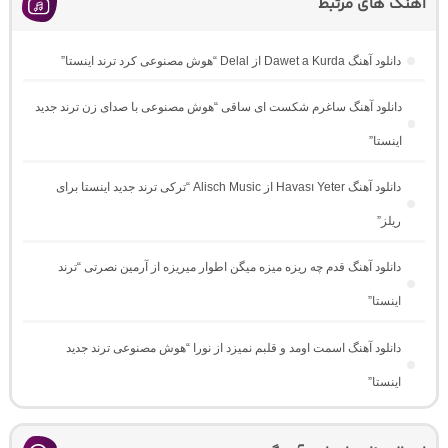
آهنگ های مرتبط
دانلود آهنگ Dawet a Kurda از Delal “هوش مصنوعی کرد ترند اینستا”
دانلود آهنگ ساغرم شکست ای ساقی “هوش مصنوعی با صدای زن ترند جدید
اینستا”
دانلود آهنگ Havası Yeter از Alisch Music “ترکی ترند جدید اینستا برای
ریلز”
دانلود آهنگ ﻗﺪم ﭼﻪ رﻳﺰه ﻣﻴﺰه ﻣﻴﮕﻦ اﻃﻮار ﻣﻴﺮﻳﺰه از آرمین نصرتی “ترند
اینستا”
دانلود آهنگ اسمت اومد و قلبم نمیزد از نورا “هوش مصنوعی ترند جدید
اینستا”