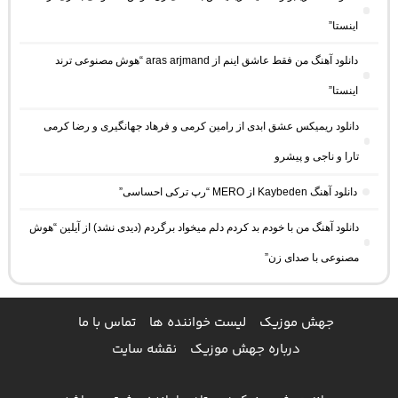
اینستا”
دانلود آهنگ من فقط عاشق اینم از aras arjmand “هوش مصنوعی ترند
اینستا”
دانلود ریمیکس عشق ابدی از رامین کرمی و فرهاد جهانگیری و رضا کرمی
تارا و ناجی و پیشرو
دانلود آهنگ Kaybeden از MERO “رپ ترکی احساسی”
دانلود آهنگ من با خودم بد کردم دلم میخواد برگردم (دیدی نشد) از آیلین “هوش
مصنوعی با صدای زن”
جهش موزیک
لیست خواننده ها
تماس با ما
درباره جهش موزیک
نقشه سایت