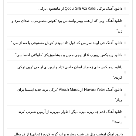
دانلود آهنگ ترکی Çoğu Gitti Azı Kaldı از ماهسون ترکی
دانلود آهنگ اونی که از همه بهتر واسه من بود “هوش مصنوعی با صدای مرد و
زن”
دانلود آهنگ چی اومد سر من که قول داده بودم “هوش مصنوعی با صدای مرد”
دانلود ریمیکس ریورب 4 از دیجی معین و میشاموزیکز “طولانی احساسی”
دانلود ریمیکس جای زخم از ایمان حاجی نژاد و آرین ای آر جی “رپی ترکی
کردی”
دانلود آهنگ Havası Yeter از Alisch Music “ترکی ترند جدید اینستا برای
ریلز”
دانلود آهنگ ﻗﺪم ﭼﻪ رﻳﺰه ﻣﻴﺰه ﻣﻴﮕﻦ اﻃﻮار ﻣﻴﺮﻳﺰه از آرمین نصرتی “ترند
اینستا”
دانلود آهنگ امشب مثل هر شب دوباره برات گریه کردم (کجایی) از فرووال