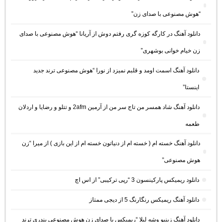
“هوش مصنوعی با صدای زن”
دانلود آهنگ در کارگه کوزه گری رفتم دوش از آریانا “هوش مصنوعی با صدای
زن خیام خوانی بوشهری”
دانلود آهنگ اسمت اومد و قلبم نمیزد از نورا “هوش مصنوعی ترند جدید
اینستا”
دانلود آهنگ شاد همسر من تاج سر من از آرمین 2afm و تتلو و رضایا و اردلان
طعمه
دانلود آهنگ خسته ام ( خسته ام از دنیاتون خسته ام از این بازی ) از میرا “زن
هوش مصنوعی”
دانلود ریمیکس پارکینسون 3 “رپی ترکیبی” از اس اچ
دانلود آهنگ ریمیکس رنگارنگ 5 از دیجی ممتاز
دانلود آهنگ زینبو وشه لیلا “ریمیکس با صدای زن هوش مصنوعی بندری ترند