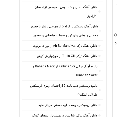
دانلود آهنگ باحال و شاد بوس بده به من از احسان
کاراموز
دانلود آهنگ ریمیکس زلزله 5 از دی جی یاشار با حضور
ن
محسن چاوشی و اپیکور و سینا شعبانخانی و منصور
مراه
دانلود آهنگ ترکی Ah Be Manolya از بوراک بولوت
دانلود آهنگ ترکی Topla Git از کورتولوش کوش
دانلود آهنگ ترکی Kalbine Sor از Bahadır Macit و
Tunahan Sakar
دانلود ریمیکس دیپ نایت 2 از احسان رمزی (ریمیکس
طولانی غمگین)
دانلود ریمیکس دوست دارم خستم نکن از سایه
دانلود آهنگ ترکی بانا سن لازیمسین از شعبان گدیک