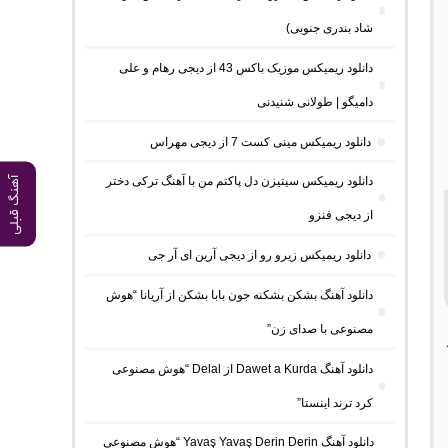
شاد بندری جنوبی)
دانلود ریمیکس موزیک باکس 43 از دیجی رهام و علی
دامیگو | طولانی شنیدنی
دانلود ریمیکس مینی کست 7 از دیجی مهراس
دانلود ریمیکس سیتیزن دل پاکتم من با آهنگ ترکی دختر
آهنگ قبلی
از دیجی فنزو
دانلود ریمیکس زیرو رو از دیجی آرین ای آر جی
دانلود آهنگ بشکن بشکنه جون بابا بشکن از آریانا “هوش
مصنوعی با صدای زن”
دانلود آهنگ Dawet a Kurda از Delal “هوش مصنوعی
کرد ترند اینستا”
دانلود آهنگ Yavaş Yavaş Derin Derin “هوش مصنوعی