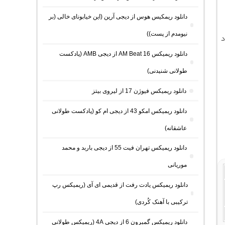
دانلود ریمکیس هوس از دیجی آرین (این خیابونای خالی (بر
نیومدم از پست))
د
دانلود ریمیکس AM Beat 16 از دیجی AMB (پادکست
طولانی شنیدنی)
دانلود ریمیکس فیوژن 17 از لیروی بیتز
دانلود ریمیکس امکو 43 از دیجی ام کو (پادکست طولانی
عاشقانه)
دانلود ریمیکس تهران فیت 55 از دیجی باربد و محمد
موریانی
دانلود ریمیکس یادت رفت از قدیمی ای آی (ریمیکس رپ
ترکیبی با آهنک کُردی)
دانلود ریمیکس گمبرون 6 از دیجی 4A (ریمیکس طولانی