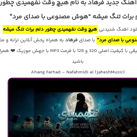
 آهنگ جدید فرهاد به نام هیچ وقت نفهمیدی چطور
 برات تنگ میشه “هوش مصنوعی با صدای مرد”
نلود اهنگ شنیدنی
هیچ وقت نفهمیدی چطور دلم برات تنگ میشه
عی با صدای مرد”
با صدای
فرهاد
به همراه پخش آنلاین ترانه و مت
کامل موسیقی با کیفیت اصلی 320 و 128 با فرمت MP3 با جهش موزیک ❤️ ه
باشید
Ahang Farhad – Nafahmidi ai (jaheshMusic)