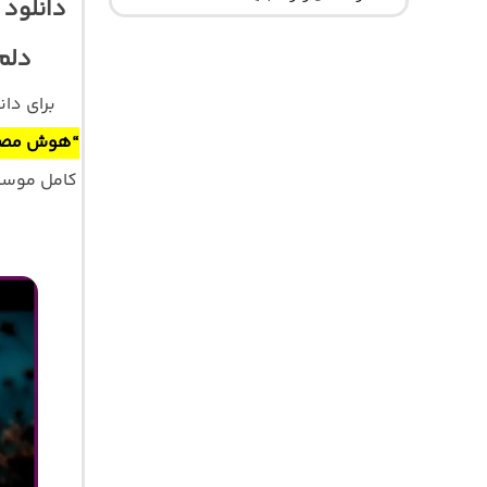
دانلود
دلم
برای دا
“هوش مصنو