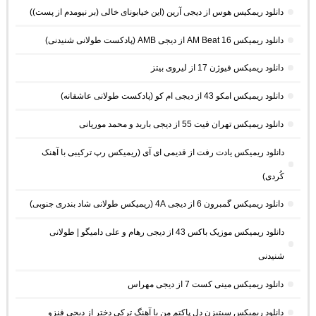
دانلود ریمکیس هوس از دیجی آرین (این خیابونای خالی (بر نیومدم از پست))
دانلود ریمیکس AM Beat 16 از دیجی AMB (پادکست طولانی شنیدنی)
دانلود ریمیکس فیوژن 17 از لیروی بیتز
دانلود ریمیکس امکو 43 از دیجی ام کو (پادکست طولانی عاشقانه)
دانلود ریمیکس تهران فیت 55 از دیجی باربد و محمد موریانی
دانلود ریمیکس یادت رفت از قدیمی ای آی (ریمیکس رپ ترکیبی با آهنک
کُردی)
دانلود ریمیکس گمبرون 6 از دیجی 4A (ریمیکس طولانی شاد بندری جنوبی)
دانلود ریمیکس موزیک باکس 43 از دیجی رهام و علی دامیگو | طولانی
شنیدنی
دانلود ریمیکس مینی کست 7 از دیجی مهراس
دانلود ریمیکس سیتیزن دل پاکتم من با آهنگ ترکی دختر از دیجی فنزو