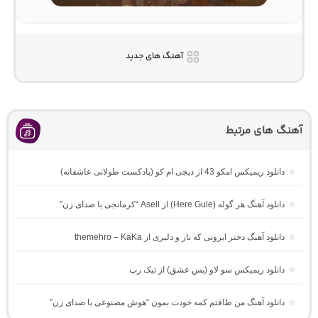
آهنگ های جدید
آهنگ های مرتبط
دانلود ریمیکس امکو 43 از دیجی ام کو (پادکست طولانی عاشقانه)
دانلود آهنگ هر گوله (Here Gule) از Asell “کرمانجی با صدای زن”
دانلود آهنگ دختر ایرونی که ناز و دلبری از themehro – KaKa
دانلود ریمیکس سو لاو (پس عشق) از تیک رپ
دانلود آهنگ من طاقتم کمه خودت بمون “هوش مصنوعی با صدای زن”