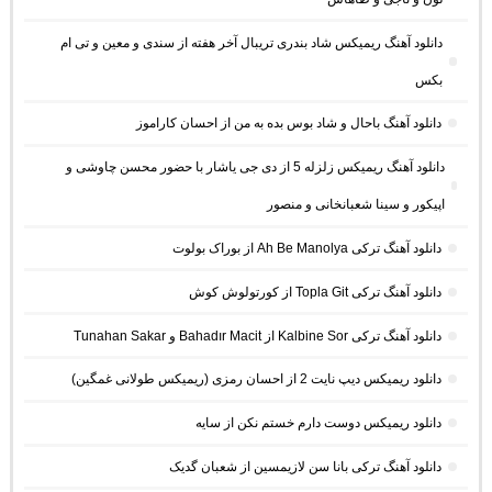
دانلود آهنگ ریمیکس شاد بندری تریبال آخر هفته از سندی و معین و تی ام
بکس
دانلود آهنگ باحال و شاد بوس بده به من از احسان کاراموز
دانلود آهنگ ریمیکس زلزله 5 از دی جی یاشار با حضور محسن چاوشی و
اپیکور و سینا شعبانخانی و منصور
دانلود آهنگ ترکی Ah Be Manolya از بوراک بولوت
دانلود آهنگ ترکی Topla Git از کورتولوش کوش
دانلود آهنگ ترکی Kalbine Sor از Bahadır Macit و Tunahan Sakar
دانلود ریمیکس دیپ نایت 2 از احسان رمزی (ریمیکس طولانی غمگین)
دانلود ریمیکس دوست دارم خستم نکن از سایه
دانلود آهنگ ترکی بانا سن لازیمسین از شعبان گدیک