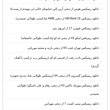
دانلود ریمکیس هوس از دیجی آرین (این خیابونای خالی (بر نیومدم از پست))
دانلود ریمیکس AM Beat 16 از دیجی AMB (پادکست طولانی شنیدنی)
دانلود ریمیکس فیوژن 17 از لیروی بیتز
دانلود ریمیکس امکو 43 از دیجی ام کو (پادکست طولانی عاشقانه)
دانلود ریمیکس تهران فیت 55 از دیجی باربد و محمد موریانی
دانلود ریمیکس یادت رفت از قدیمی ای آی (ریمیکس رپ ترکیبی با آهنک
کُردی)
دانلود ریمیکس گمبرون 6 از دیجی 4A (ریمیکس طولانی شاد بندری جنوبی)
دانلود ریمیکس موزیک باکس 43 از دیجی رهام و علی دامیگو | طولانی
شنیدنی
دانلود ریمیکس مینی کست 7 از دیجی مهراس