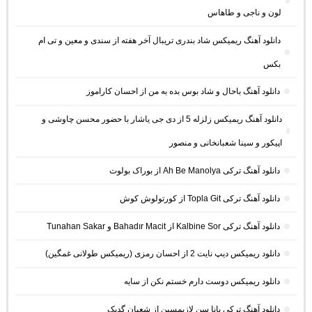
لون و ناجی و طاهاس
دانلود آهنگ ریمیکس شاد بندری تریبال آخر هفته از سندی و معین و تی ام
بکس
دانلود آهنگ باحال و شاد بوس بده به من از احسان کاراموز
دانلود آهنگ ریمیکس زلزله 5 از دی جی یاشار با حضور محسن چاوشی و
اپیکور و سینا شعبانخانی و منصور
دانلود آهنگ ترکی Ah Be Manolya از بوراک بولوت
دانلود آهنگ ترکی Topla Git از کورتولوش کوش
دانلود آهنگ ترکی Kalbine Sor از Bahadır Macit و Tunahan Sakar
دانلود ریمیکس دیپ نایت 2 از احسان رمزی (ریمیکس طولانی غمگین)
دانلود ریمیکس دوست دارم خستم نکن از سایه
دانلود آهنگ ترکی بانا سن لازیمسین از شعبان گدیک