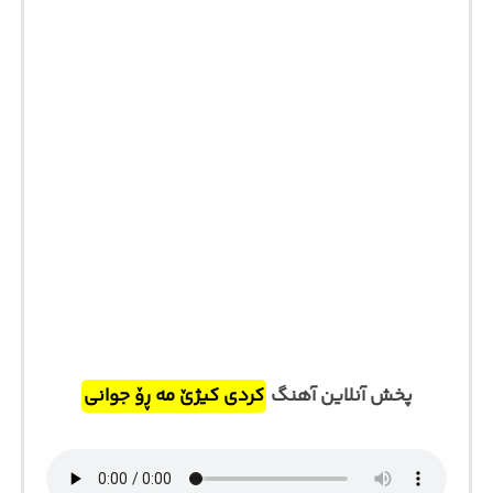
پخش آنلاین آهنگ
کردی کیژێ مه ڕۆ جوانی