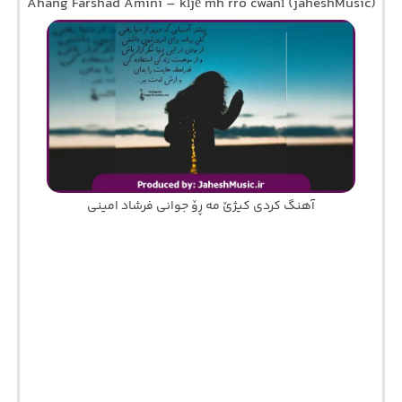
Ahang Farshad Amini – kîjê mh rro cwanî (jaheshMusic)
آهنگ کردی کیژێ مه ڕۆ جوانی فرشاد امینی