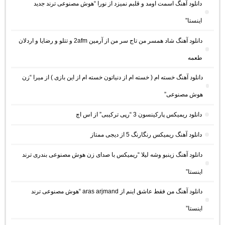
دانلود آهنگ اسمت اومد و قلبم نمیزد از نورا “هوش مصنوعی ترند جدید
اینستا”
دانلود آهنگ شاد همسر من تاج سر من از آرمین 2afm و تتلو و رضایا و اردلان
طعمه
دانلود آهنگ خسته ام ( خسته ام از دنیاتون خسته ام از این بازی ) از میرا “زن
هوش مصنوعی”
دانلود ریمیکس پارکینسون 3 “رپی ترکیبی” از اس اچ
دانلود آهنگ ریمیکس رنگارنگ 5 از دیجی ممتاز
دانلود آهنگ زینبو وشه لیلا “ریمیکس با صدای زن هوش مصنوعی بندری ترند
اینستا”
دانلود آهنگ من فقط عاشق اینم از aras arjmand “هوش مصنوعی ترند
اینستا”