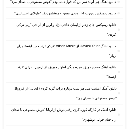
دانلود آهنگ چی اومد سر من که قول داده بودم “هوش مصنوعی با صدای مرد”
دانلود ریمیکس ریورب 4 از دیجی معین و میشاموزیکز “طولانی احساسی”
دانلود ریمیکس جای زخم از ایمان حاجی نژاد و آرین ای آر جی “رپی ترکی
کردی”
دانلود آهنگ Havası Yeter از Alisch Music “ترکی ترند جدید اینستا برای
ریلز”
دانلود آهنگ ﻗﺪم ﭼﻪ رﻳﺰه ﻣﻴﺰه ﻣﻴﮕﻦ اﻃﻮار ﻣﻴﺮﻳﺰه از آرمین نصرتی “ترند
اینستا”
دانلود آهنگ امشب مثل هر شب دوباره برات گریه کردم (کجایی) از فرووال
“هوش مصنوعی با صدای زن”
دانلود آهنگ در کارگه کوزه گری رفتم دوش از آریانا “هوش مصنوعی با صدای
زن خیام خوانی بوشهری”