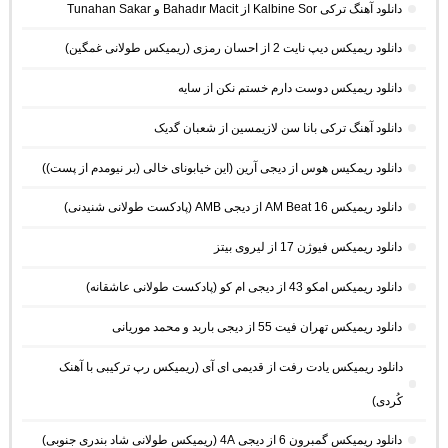
دانلود آهنگ ترکی Kalbine Sor از Bahadır Macit و Tunahan Sakar
دانلود ریمیکس دیپ نایت 2 از احسان رمزی (ریمیکس طولانی غمگین)
دانلود ریمیکس دوست دارم خستم نکن از سایه
دانلود آهنگ ترکی بانا سن لازیمسین از شعبان گدیک
دانلود ریمکیس هوس از دیجی آرین (این خیابونای خالی (بر نیومدم از پست))
دانلود ریمیکس AM Beat 16 از دیجی AMB (پادکست طولانی شنیدنی)
دانلود ریمیکس فیوژن 17 از لیروی بیتز
دانلود ریمیکس امکو 43 از دیجی ام کو (پادکست طولانی عاشقانه)
دانلود ریمیکس تهران فیت 55 از دیجی باربد و محمد موریانی
دانلود ریمیکس یادت رفت از قدیمی ای آی (ریمیکس رپ ترکیبی با آهنک
کُردی)
دانلود ریمیکس گمبرون 6 از دیجی 4A (ریمیکس طولانی شاد بندری جنوبی)