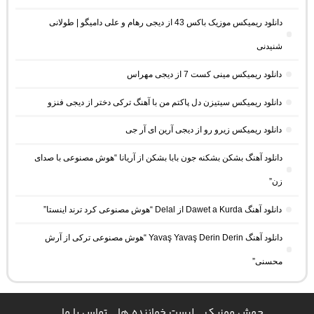
دانلود ریمیکس موزیک باکس 43 از دیجی رهام و علی دامیگو | طولانی
شنیدنی
دانلود ریمیکس مینی کست 7 از دیجی مهراس
دانلود ریمیکس سیتیزن دل پاکتم من با آهنگ ترکی دختر از دیجی فنزو
دانلود ریمیکس زیرو رو از دیجی آرین ای آر جی
دانلود آهنگ بشکن بشکنه جون بابا بشکن از آریانا “هوش مصنوعی با صدای
زن”
دانلود آهنگ Dawet a Kurda از Delal “هوش مصنوعی کرد ترند اینستا”
دانلود آهنگ Yavaş Yavaş Derin Derin “هوش مصنوعی ترکی از آرش
محسنی”
جهش موزیک
لیست خواننده ها
تماس با ما