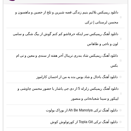
دانلود ریمیکس بلالیم بنیم زندگی قصه شیرین و تلخ از حصین و ماهسون و
محسن لرستانی | ترکی
دانلود آهنگ ریمیکس سر اینکه حرفاشو کم کنم گوش از بیگ شگی و سامی
لون و ناجی و طاهاس
دانلود آهنگ ریمیکس شاد بندری تریبال آخر هفته از سندی و معین و تی ام
بکس
دانلود آهنگ باحال و شاد بوس بده به من از احسان کاراموز
دانلود آهنگ ریمیکس زلزله 5 از دی جی یاشار با حضور محسن چاوشی و
اپیکور و سینا شعبانخانی و منصور
دانلود آهنگ ترکی Ah Be Manolya از بوراک بولوت
دانلود آهنگ ترکی Topla Git از کورتولوش کوش