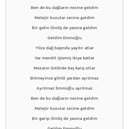
Ben de bu dağların nesine geldim
Meleşir kuzular sesine geldim
Bir gelin ölmüş de yasına geldim
Geldim Emmoğlu
Yüce dağ başında yayılır atlar
Yar mendil işlemiş ikiye katlar
Mezarın üstünde beş karış otlar
Bitmeyince gönül yardan ayrılmaz
Ayrılmaz Emmoğlu ayrılmaz
Ben de bu dağların nesine geldim
Meleşir kuzular sesine geldim
Bir garip ölmüş de yasına geldim
Geldim Emmoğlu