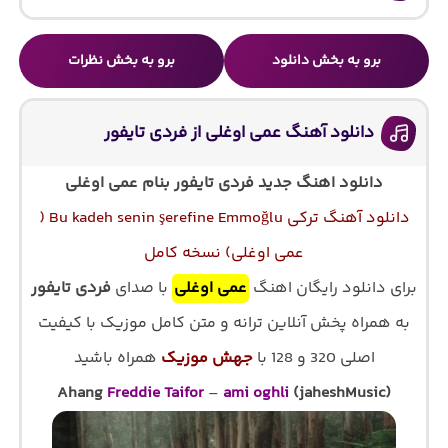
برو به بخش دانلود
برو به بخش نظرات
دانلود آهنگ عمی اوغلی از فردی تایفور
دانلود اهنگ جدید فردی تایفور بنام عمی اوغلی
دانلود آهنگ ترکی Bu kadeh senin şerefine Emmoğlu (
عمی اوغلی) نسخه کامل
برای دانلود رایگان اهنگ
عمی اوغلی
با صدای
فردی تایفور
به همراه پخش آنلاین ترانه و متن کامل موزیک با کیفیت
اصلی 320 و 128 با
جهش موزیک
همراه باشید
Ahang
Freddie Taifor
–
ami oghli
(jaheshMusic)