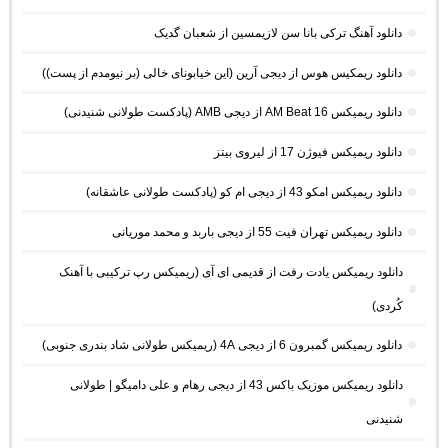
دانلود آهنگ ترکی بانا سن لازیمسین از شعبان گدیک
دانلود ریمکیس هوس از دیجی آرین (این خیابونای خالی (بر نیومدم از پست))
دانلود ریمیکس AM Beat 16 از دیجی AMB (پادکست طولانی شنیدنی)
دانلود ریمیکس فیوژن 17 از لیروی بیتز
دانلود ریمیکس امکو 43 از دیجی ام کو (پادکست طولانی عاشقانه)
دانلود ریمیکس تهران فیت 55 از دیجی باربد و محمد موریانی
دانلود ریمیکس یادت رفت از قدیمی ای آی (ریمیکس رپ ترکیبی با آهنک
کُردی)
دانلود ریمیکس گمبرون 6 از دیجی 4A (ریمیکس طولانی شاد بندری جنوبی)
دانلود ریمیکس موزیک باکس 43 از دیجی رهام و علی دامیگو | طولانی
شنیدنی