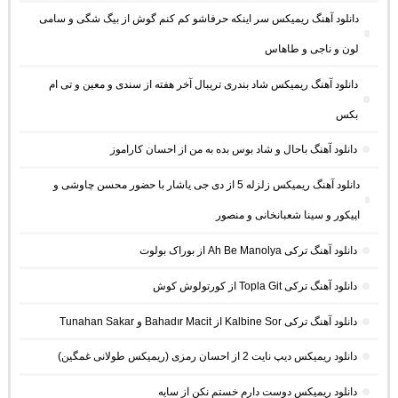
دانلود آهنگ ریمیکس سر اینکه حرفاشو کم کنم گوش از بیگ شگی و سامی
لون و ناجی و طاهاس
دانلود آهنگ ریمیکس شاد بندری تریبال آخر هفته از سندی و معین و تی ام
بکس
دانلود آهنگ باحال و شاد بوس بده به من از احسان کاراموز
دانلود آهنگ ریمیکس زلزله 5 از دی جی یاشار با حضور محسن چاوشی و
اپیکور و سینا شعبانخانی و منصور
دانلود آهنگ ترکی Ah Be Manolya از بوراک بولوت
دانلود آهنگ ترکی Topla Git از کورتولوش کوش
دانلود آهنگ ترکی Kalbine Sor از Bahadır Macit و Tunahan Sakar
دانلود ریمیکس دیپ نایت 2 از احسان رمزی (ریمیکس طولانی غمگین)
دانلود ریمیکس دوست دارم خستم نکن از سایه