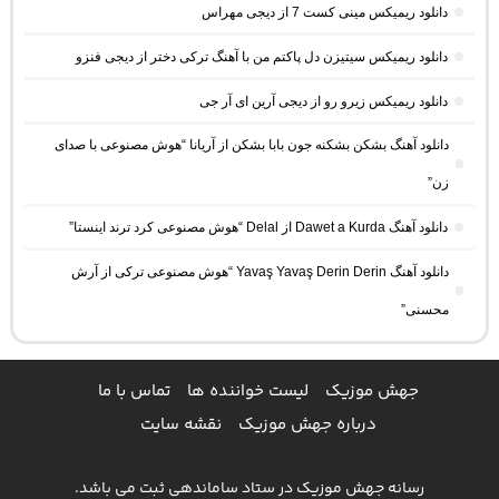
دانلود ریمیکس مینی کست 7 از دیجی مهراس
دانلود ریمیکس سیتیزن دل پاکتم من با آهنگ ترکی دختر از دیجی فنزو
دانلود ریمیکس زیرو رو از دیجی آرین ای آر جی
دانلود آهنگ بشکن بشکنه جون بابا بشکن از آریانا “هوش مصنوعی با صدای
زن”
دانلود آهنگ Dawet a Kurda از Delal “هوش مصنوعی کرد ترند اینستا”
دانلود آهنگ Yavaş Yavaş Derin Derin “هوش مصنوعی ترکی از آرش
محسنی”
جهش موزیک
لیست خواننده ها
تماس با ما
درباره جهش موزیک
نقشه سایت
رسانه جهش موزیک در ستاد ساماندهی ثبت می باشد.