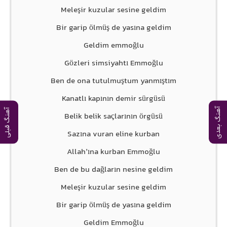
Meleşir kuzular sesine geldim
Bir garip ölmüş de yasına geldim
Geldim emmoğlu
Gözleri simsiyahtı Emmoğlu
Ben de ona tutulmuştum yanmıştım
Kanatlı kapının demir sürgüsü
آهنگ بعدی
آهنگ قبلی
Belik belik saçlarının örgüsü
Sazına vuran eline kurban
Allah’ına kurban Emmoğlu
Ben de bu dağların nesine geldim
Meleşir kuzular sesine geldim
Bir garip ölmüş de yasına geldim
Geldim Emmoğlu