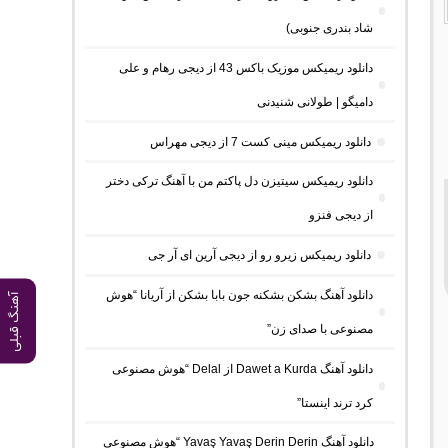
شاد بندری جنوبی)
دانلود ریمیکس موزیک باکس 43 از دیجی رهام و علی
دامیگو | طولانی شنیدنی
دانلود ریمیکس مینی کست 7 از دیجی مهراس
دانلود ریمیکس سیتیزن دل پاکتم من با آهنگ ترکی دختر
از دیجی فنزو
دانلود ریمیکس زیرو رو از دیجی آرین ای آر جی
دانلود آهنگ بشکن بشکنه جون بابا بشکن از آریانا “هوش
آهنگ قبلی
مصنوعی با صدای زن”
دانلود آهنگ Dawet a Kurda از Delal “هوش مصنوعی
کرد ترند اینستا”
دانلود آهنگ Yavaş Yavaş Derin Derin “هوش مصنوعی