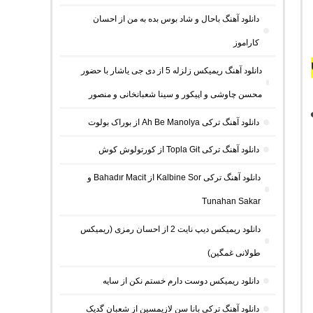
دانلود آهنگ باحال و شاد بوس بده به من از احسان
کاراموز
دانلود آهنگ ریمیکس زلزله 5 از دی جی یاشار با حضور
محسن چاوشی و اپیکور و سینا شعبانخانی و منصور
❤️
دانلود آهنگ ترکی Ah Be Manolya از بوراک بولوت
دانلود آهنگ ترکی Topla Git از کورتولوش کوش
دانلود آهنگ ترکی Kalbine Sor از Bahadır Macit و
Tunahan Sakar
دانلود ریمیکس دیپ نایت 2 از احسان رمزی (ریمیکس
طولانی غمگین)
دانلود ریمیکس دوست دارم خستم نکن از سایه
دانلود آهنگ ترکی بانا سن لازیمسین از شعبان گدیک