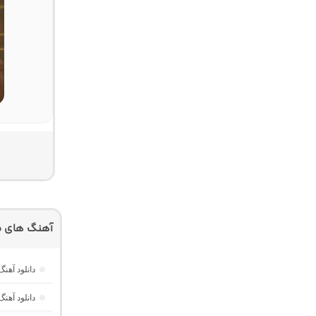
آهنگ های م
دانلود آهن
دانلود آهنگ Dawet a Kurda از Delal “هوش مصنوعی کرد ترند ا