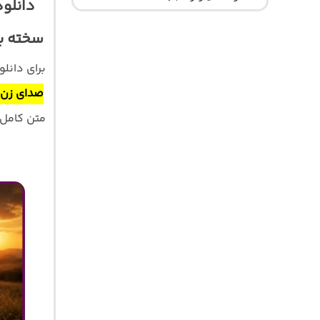
دانلود
سخته ب
برای دانل
صدای زن
)