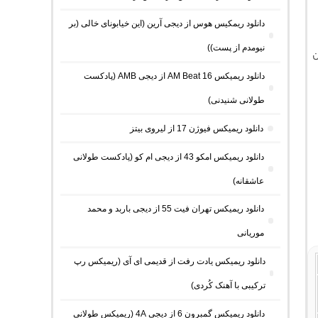
دانلود ریمکیس هوس از دیجی آرین (این خیابونای خالی (بر
نیومدم از پست))
ن
دانلود ریمیکس AM Beat 16 از دیجی AMB (پادکست
طولانی شنیدنی)
دانلود ریمیکس فیوژن 17 از لیروی بیتز
دانلود ریمیکس امکو 43 از دیجی ام کو (پادکست طولانی
عاشقانه)
دانلود ریمیکس تهران فیت 55 از دیجی باربد و محمد
موریانی
دانلود ریمیکس یادت رفت از قدیمی ای آی (ریمیکس رپ
ترکیبی با آهنک کُردی)
دانلود ریمیکس گمبرون 6 از دیجی 4A (ریمیکس طولانی