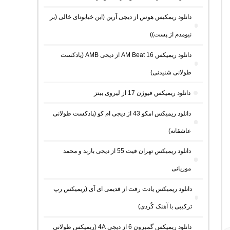
دانلود ریمکیس هوس از دیجی آرین (این خیابونای خالی (بر
نیومدم از پست))
دانلود ریمیکس AM Beat 16 از دیجی AMB (پادکست
طولانی شنیدنی)
دانلود ریمیکس فیوژن 17 از لیروی بیتز
دانلود ریمیکس امکو 43 از دیجی ام کو (پادکست طولانی
عاشقانه)
دانلود ریمیکس تهران فیت 55 از دیجی باربد و محمد
موریانی
دانلود ریمیکس یادت رفت از قدیمی ای آی (ریمیکس رپ
ترکیبی با آهنک کُردی)
دانلود ریمیکس گمبرون 6 از دیجی 4A (ریمیکس طولانی