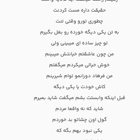
ﺣﻘﻴﻘﺖ داره ﻣﺴﺖ ﻛﺮدﻧﺖ
ﭼﻄﻮری ﺗﻮرو وﻗﺘﻰ ﺗﻨﺖ
ﺑﻪ ﺗﻦ ﻳﻜﻰ دﻳﮕﻪ ﺧﻮرده رو ﺑﻐﻞ ﺑﮕﻴﺮم
ﺗﻮ ﭼﻴﺰ ﺳﺎده ای ﻣﻴﺒﻴﻨﻰ وﻟﻰ
ﻣﻦ ﭼﻮن ﻋﺎﺷﻘﺘﻢ ﺧﻴﺎﻧﺘﺶ ﻣﻴﺒﻴﻨﻢ
ﺧﻮش ﺧﻴﺎﻟﻰ ﻣﻴﻜﺮدم ﻣﻴﮕﻔﺘﻢ
ﻣﻦ ﻓﺮﻫﺎد دوراﻧﻤﻮ ﺗﻮام ﺷﻴﺮﻳﻨﻢ
ﻛﺎش ﺧﻮدت ﻳﺎ ﻳﻜﻰ دﻳﮕﻪ
ﻗﺒﻞ اﻳﻨﻜﻪ واﺑﺴﺘﺖ ﺑﺸﻢ ﻣﻴﮕﻔﺖ ﺷﺎﻳﺪ ﺑﻤﻴﺮم
ﺷﺎﻳﺪ ﻛﻪ ﻧﻪ واﻗﻌﺎ ﻣﺮدم
ﮔﻮل اون ﭼﺸﺎﺗﻮ ﺑﺪ ﺧﻮردم
ﻳﻜﻰ ﻧﺒﻮد ﺑﻬﻢ ﺑﮕﻪ ﻛﻪ