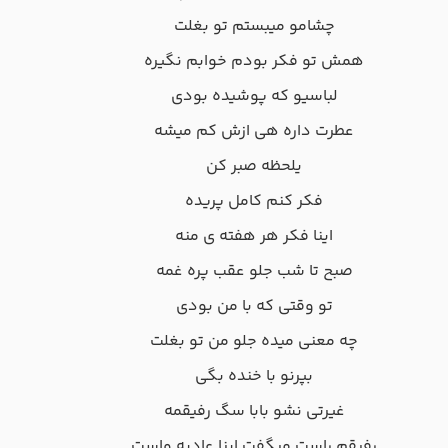
ﭼﺸﺎﻣﻮ ﻣﻴﺒﺴﺘﻢ ﺗﻮ ﺑﻐﻠﺖ
ﻫﻤﺶ ﺗﻮ ﻓﻜﺮ ﺑﻮدم ﺧﻮاﺑﻢ ﻧﮕﻴﺮه
ﻟﺒﺎﺳﻴﻮ ﻛﻪ ﭘﻮﺷﻴﺪه ﺑﻮدی
ﻋﻄﺮت داره ﻫﻰ ازش ﻛﻢ ﻣﻴﺸﻪ
ﻳﻠﺤﻈﻪ ﺻﺒﺮ ﻛﻦ
ﻓﻜﺮ ﻛﻨﻢ ﻛﺎﻣﻞ ﭘﺮﻳﺪه
اﻳﻨﺎ ﻓﻜﺮ ﻫﺮ ﻫﻔﺘﻪ ی ﻣﻨﻪ
ﺻﺒﺢ ﺗﺎ ﺷﺐ ﺟﻠﻮ ﻋﻘﺐ ﭘﺮه ﻏﻤﻪ
ﺗﻮ وﻗﺘﻰ ﻛﻪ ﺑﺎ ﻣﻦ ﺑﻮدی
ﭼﻪ ﻣﻌﻨﻰ ﻣﻴﺪه ﺟﻠﻮ ﻣﻦ ﺗﻮ ﺑﻐﻠﺖ
ﺑﭙﺮﻧﻮ ﺑﺎ ﺧﻨﺪه ﺑﮕﻰ
ﻏﻴﺮﺗﻰ ﻧﺸﻮ ﺑﺎﺑﺎ ﺳﮓ رﻓﻴﻘﻤﻪ
رﻓﻴﻘﻢ راﺳﺖ ﻣﻴﮕﻔﺖ اﻳﻨﺎ ﻋﺎدﻳﻪ واﺳﺖ