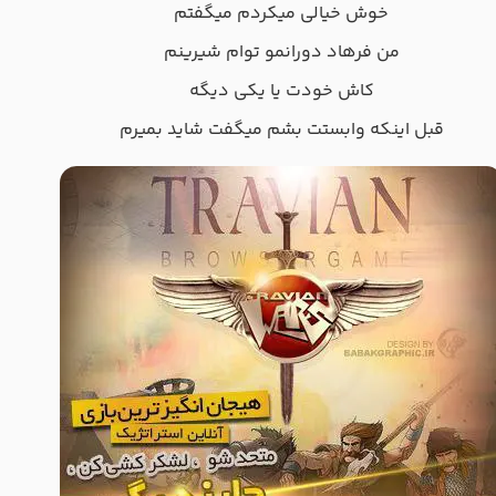
ﺧﻮش ﺧﻴﺎﻟﻰ ﻣﻴﻜﺮدم ﻣﻴﮕﻔﺘﻢ
ﻣﻦ ﻓﺮﻫﺎد دوراﻧﻤﻮ ﺗﻮام ﺷﻴﺮﻳﻨﻢ
ﻛﺎش ﺧﻮدت ﻳﺎ ﻳﻜﻰ دﻳﮕﻪ
ﻗﺒﻞ اﻳﻨﻜﻪ واﺑﺴﺘﺖ ﺑﺸﻢ ﻣﻴﮕﻔﺖ ﺷﺎﻳﺪ ﺑﻤﻴﺮم