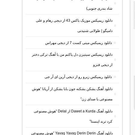
شاد بندری جنوبی)
دانلود ریمیکس موزیک باکس 43 از دیجی رهام و علی
دامیگو | طولانی شنیدنی
دانلود ریمیکس مینی کست 7 از دیجی مهراس
دانلود ریمیکس سیتیزن دل پاکتم من با آهنگ ترکی دختر
از دیجی فنزو
دانلود ریمیکس زیرو رو از دیجی آرین ای آر جی
دانلود آهنگ بشکن بشکنه جون بابا بشکن از آریانا “هوش
مصنوعی با صدای زن”
دانلود آهنگ Dawet a Kurda از Delal “هوش مصنوعی
کرد ترند اینستا”
دانلود آهنگ Yavaş Yavaş Derin Derin “هوش مصنوعی