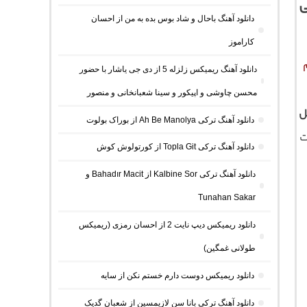
ی
دانلود آهنگ باحال و شاد بوس بده به من از احسان
کاراموز
دانلود آهنگ ریمیکس زلزله 5 از دی جی یاشار با حضور
محسن چاوشی و اپیکور و سینا شعبانخانی و منصور
ل
دانلود آهنگ ترکی Ah Be Manolya از بوراک بولوت
ت
دانلود آهنگ ترکی Topla Git از کورتولوش کوش
دانلود آهنگ ترکی Kalbine Sor از Bahadır Macit و
Tunahan Sakar
دانلود ریمیکس دیپ نایت 2 از احسان رمزی (ریمیکس
طولانی غمگین)
دانلود ریمیکس دوست دارم خستم نکن از سایه
دانلود آهنگ ترکی بانا سن لازیمسین از شعبان گدیک