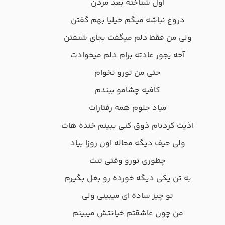
اول ﺷﻨﺎﺧﺘﻪ ﺑﻌﺪ ﻣﺮدن
دروغ ﻧﺒﺎﺷﻪ ﻣﻴﮕﻢ ﺧﻴﻠﻴﺎ ﺑﻬﻢ ﮔﻔﺘﻦ
وﻟﻰ ﻣﻦ ﻓﻘﻄ دﻟﻢ ﻣﻴﮕﻔﺖ ﺑﺠﺎی ﺷﻨﻔﺘﻦ
آﺧﻪ ﻳﺠﻮر ﻋﺎدﺗﻪ ﺑﺮام دﻟﻢ ﻣﻴﺨﻮادت
ﺣﺘﻰ ﻣﻦ ﺗﻮرو ﻧﺨﻮام
ﻛﺎﻓﻴﻪ ﭼﺸﺎﻣﻮ ﺑﺒﻨﺪم
ﻣﻴﺎد ﺟﻠﻮم ﻫﻤﻪ رﻓﺘﺎرات
اذﻳﺖ ﻛﺮدﻧﺎم ذوق ﻛﻨﻰ ﺑﺒﻴﻨﻢ ﺧﻨﺪه ﻫﺎت
وﻟﻰ ﺣﻴﻒ دﻳﮕﻪ ﻣﺤﺎﻟﻪ اون روزا ﺑﻴﺎد
ﭼﻄﻮری ﺗﻮرو وﻗﺘﻰ ﺗﻨﺖ
ﺑﻪ ﺗﻦ ﻳﻜﻰ دﻳﮕﻪ ﺧﻮرده رو ﺑﻐﻞ ﺑﮕﻴﺮم
ﺗﻮ ﭼﻴﺰ ﺳﺎده ای ﻣﻴﺒﻴﻨﻰ وﻟﻰ
ﻣﻦ ﭼﻮن ﻋﺎﺷﻘﺘﻢ ﺧﻴﺎﻧﺘﺶ ﻣﻴﺒﻴﻨﻢ