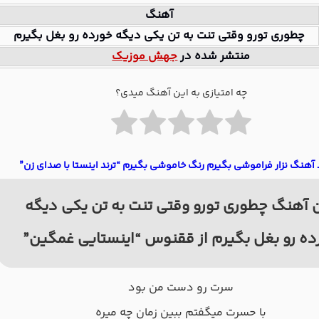
آهنگ
چطوری تورو وقتی تنت به تن یکی دیگه خورده رو بغل بگیرم
منتشر شده در
جهش موزیک
چه امتیازی به این آهنگ میدی؟
 آهنگ نزار فراموشی بگیرم رنگ خاموشی بگیرم “ترند اینستا با صدای زن”
 آهنگ چطوری تورو وقتی تنت به تن یکی دیگه
ده رو بغل بگیرم از ققنوس “اینستایی غمگین”
ﺳﺮت رو دﺳﺖ ﻣﻦ ﺑﻮد
ﺑﺎ ﺣﺴﺮت ﻣﻴﮕﻔﺘﻢ ﺑﺒﻴﻦ زﻣﺎن ﭼﻪ ﻣﻴﺮه