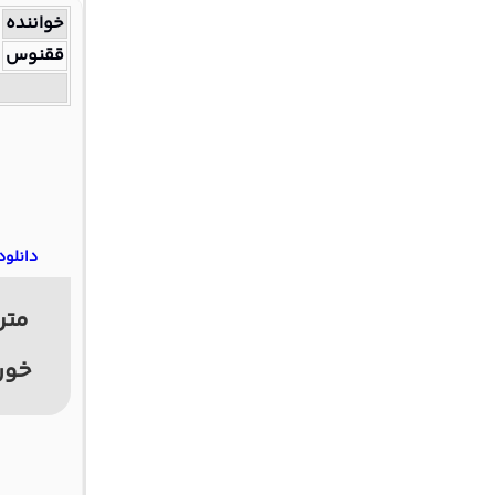
خواننده
ققنوس
دانلود
متن
خور