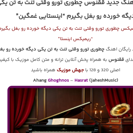
هنگ جدید ققنوس چطوری تورو وقتی تنت به تن یک
یگه خورده رو بغل بگیرم “اینستایی غمگین”
میکس چطوری تورو وقتی تنت به تن یکی دیگه خورده رو بغل بگیرم
“ریمیکس اینستا”
د رایگان اهنگ
چطوری تورو وقتی تنت به تن یکی دیگه خورده رو بغ
دای
ققنوس
به همراه پخش آنلاین ترانه و متن کامل موزیک با کیفی
اصلی 320 و 128 با
جهش موزیک
همراه باشید
Ahang
Ghoghnos
–
Hasrat
(jaheshMusic)