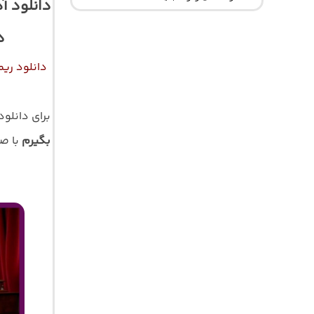
دانلود آ
د
دانلود ری
برای دانلو
بگیرم
با ص