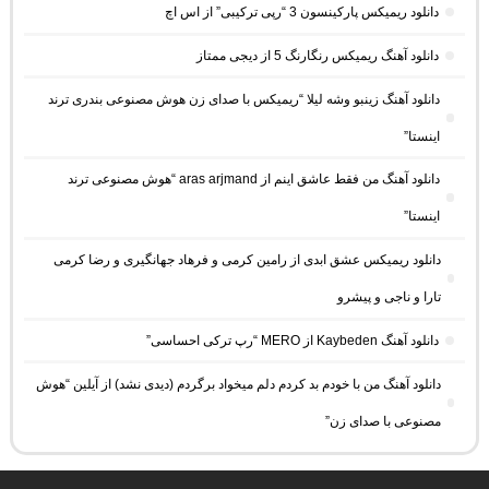
دانلود ریمیکس پارکینسون 3 “رپی ترکیبی” از اس اچ
دانلود آهنگ ریمیکس رنگارنگ 5 از دیجی ممتاز
دانلود آهنگ زینبو وشه لیلا “ریمیکس با صدای زن هوش مصنوعی بندری ترند
اینستا”
دانلود آهنگ من فقط عاشق اینم از aras arjmand “هوش مصنوعی ترند
اینستا”
دانلود ریمیکس عشق ابدی از رامین کرمی و فرهاد جهانگیری و رضا کرمی
تارا و ناجی و پیشرو
دانلود آهنگ Kaybeden از MERO “رپ ترکی احساسی”
دانلود آهنگ من با خودم بد کردم دلم میخواد برگردم (دیدی نشد) از آیلین “هوش
مصنوعی با صدای زن”