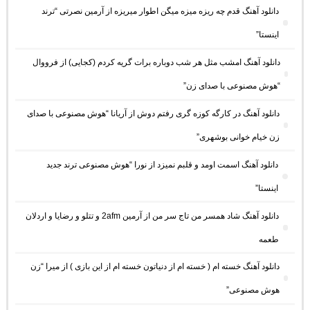
دانلود آهنگ ﻗﺪم ﭼﻪ رﻳﺰه ﻣﻴﺰه ﻣﻴﮕﻦ اﻃﻮار ﻣﻴﺮﻳﺰه از آرمین نصرتی “ترند
اینستا”
دانلود آهنگ امشب مثل هر شب دوباره برات گریه کردم (کجایی) از فرووال
“هوش مصنوعی با صدای زن”
دانلود آهنگ در کارگه کوزه گری رفتم دوش از آریانا “هوش مصنوعی با صدای
زن خیام خوانی بوشهری”
دانلود آهنگ اسمت اومد و قلبم نمیزد از نورا “هوش مصنوعی ترند جدید
اینستا”
دانلود آهنگ شاد همسر من تاج سر من از آرمین 2afm و تتلو و رضایا و اردلان
طعمه
دانلود آهنگ خسته ام ( خسته ام از دنیاتون خسته ام از این بازی ) از میرا “زن
هوش مصنوعی”