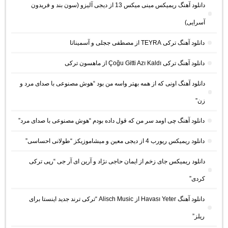
دانلود آهنگ ریمیکس مینی میکس 13 از دیجی آلیزو (سون بند و فریدون
آسرایی)
دانلود آهنگ ترکی TEYRA از مصطفی ججلی و آسمیناتا
دانلود آهنگ ترکی Çoğu Gitti Azı Kaldı از ماهسون ترکی
دانلود آهنگ اونی که از همه بهتر واسه من بود “هوش مصنوعی با صدای مرد و
زن”
دانلود آهنگ چی اومد سر من که قول داده بودم “هوش مصنوعی با صدای مرد”
دانلود ریمیکس ریورب 4 از دیجی معین و میشاموزیکز “طولانی احساسی”
دانلود ریمیکس جای زخم از ایمان حاجی نژاد و آرین ای آر جی “رپی ترکی
کردی”
دانلود آهنگ Havası Yeter از Alisch Music “ترکی ترند جدید اینستا برای
ریلز”