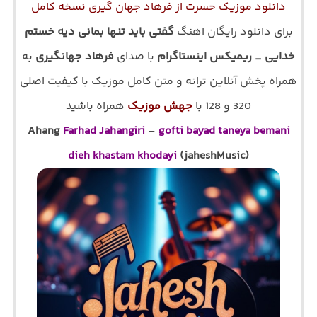
دانلود موزیک حسرت از فرهاد جهان گیری نسخه کامل
برای دانلود رایگان اهنگ
گفتی باید تنها بمانی دیه خستم
خدایی _ ریمیکس اینستاگرام
با صدای
فرهاد جهانگیری
به
همراه پخش آنلاین ترانه و متن کامل موزیک با کیفیت اصلی
320 و 128 با
جهش موزیک
همراه باشید
Ahang
Farhad Jahangiri
–
gofti bayad taneya bemani
dieh khastam khodayi
(jaheshMusic)