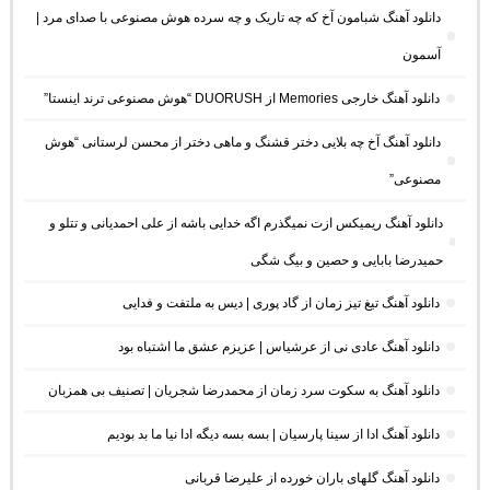
دانلود آهنگ شبامون آخ که چه تاریک و چه سرده هوش مصنوعی با صدای مرد |
آسمون
دانلود آهنگ خارجی Memories از DUORUSH “هوش مصنوعی ترند اینستا”
دانلود آهنگ آخ چه بلایی دختر قشنگ و ماهی دختر از محسن لرستانی “هوش
مصنوعی”
دانلود آهنگ ریمیکس ازت نمیگذرم اگه خدایی باشه از علی احمدیانی و تتلو و
حمیدرضا بابایی و حصین و بیگ شگی
دانلود آهنگ تیغ تیز زمان از گاد پوری | دیس به ملتفت و فدایی
دانلود آهنگ عادی نی از عرشیاس | عزیزم عشق ما اشتباه بود
دانلود آهنگ به سکوت سرد زمان از محمدرضا شجریان | تصنیف بی همزبان
دانلود آهنگ ادا از سینا پارسیان | بسه بسه دیگه ادا نیا ما بد بودیم
دانلود آهنگ گلهای باران خورده از علیرضا قربانی