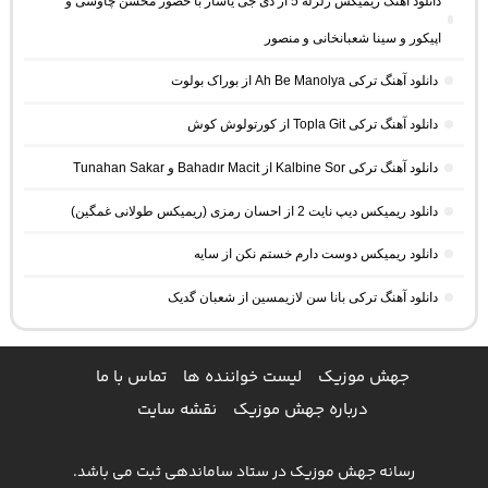
دانلود آهنگ ریمیکس زلزله 5 از دی جی یاشار با حضور محسن چاوشی و
اپیکور و سینا شعبانخانی و منصور
دانلود آهنگ ترکی Ah Be Manolya از بوراک بولوت
دانلود آهنگ ترکی Topla Git از کورتولوش کوش
دانلود آهنگ ترکی Kalbine Sor از Bahadır Macit و Tunahan Sakar
دانلود ریمیکس دیپ نایت 2 از احسان رمزی (ریمیکس طولانی غمگین)
دانلود ریمیکس دوست دارم خستم نکن از سایه
دانلود آهنگ ترکی بانا سن لازیمسین از شعبان گدیک
جهش موزیک
لیست خواننده ها
تماس با ما
درباره جهش موزیک
نقشه سایت
رسانه جهش موزیک در ستاد ساماندهی ثبت می باشد.