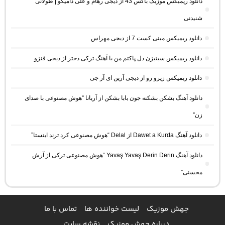
دانلود ریمیکس موزیک باکس 43 از دیجی رهام و علی دامیگو | طولانی
شنیدنی
دانلود ریمیکس مینی کست 7 از دیجی مهراس
دانلود ریمیکس سیتیزن دل پاکتم من با آهنگ ترکی دختر از دیجی فنزو
دانلود ریمیکس زیرو رو از دیجی آرین ای آر جی
دانلود آهنگ بشکن بشکنه جون بابا بشکن از آریانا “هوش مصنوعی با صدای
زن”
دانلود آهنگ Dawet a Kurda از Delal “هوش مصنوعی کرد ترند اینستا”
دانلود آهنگ Yavaş Yavaş Derin Derin “هوش مصنوعی ترکی از آرش
محسنی”
جهش موزیک
لیست خواننده ها
تماس با ما
درباره جهش موزیک
نقشه سایت