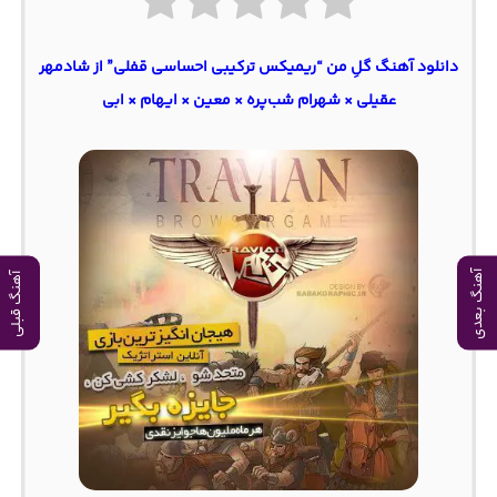
دانلود آهنگ گلِ من “ریمیکس ترکیبی احساسی قفلی” از شادمهر
عقیلی × شهرام شب‌پره × معین × ایهام × ابی
آهنگ بعدی
آهنگ قبلی