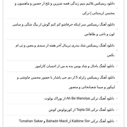
دانلود ریمیکس بلالیم بنیم زندگی قصه شیرین و تلخ از حصین و ماهسون و
محسن لرستانی | ترکی
دانلود آهنگ ریمیکس سر اینکه حرفاشو کم کنم گوش از بیگ شگی و سامی
لون و ناجی و طاهاس
دانلود آهنگ ریمیکس شاد بندری تریبال آخر هفته از سندی و معین و تی ام
بکس
دانلود آهنگ باحال و شاد بوس بده به من از احسان کاراموز
دانلود آهنگ ریمیکس زلزله 5 از دی جی یاشار با حضور محسن چاوشی و
اپیکور و سینا شعبانخانی و منصور
دانلود آهنگ ترکی Ah Be Manolya از بوراک بولوت
دانلود آهنگ ترکی Topla Git از کورتولوش کوش
دانلود آهنگ ترکی Kalbine Sor از Bahadır Macit و Tunahan Sakar