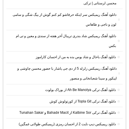
محسن لرستانی | ترکی
دانلود آهنگ ریمیکس سر اینکه حرفاشو کم کنم گوش از بیگ شگی و سامی
لون و ناجی و طاهاس
دانلود آهنگ ریمیکس شاد بندری تریبال آخر هفته از سندی و معین و تی ام
بکس
دانلود آهنگ باحال و شاد بوس بده به من از احسان کاراموز
دانلود آهنگ ریمیکس زلزله 5 از دی جی یاشار با حضور محسن چاوشی و
اپیکور و سینا شعبانخانی و منصور
دانلود آهنگ ترکی Ah Be Manolya از بوراک بولوت
دانلود آهنگ ترکی Topla Git از کورتولوش کوش
دانلود آهنگ ترکی Kalbine Sor از Bahadır Macit و Tunahan Sakar
دانلود ریمیکس دیپ نایت 2 از احسان رمزی (ریمیکس طولانی غمگین)