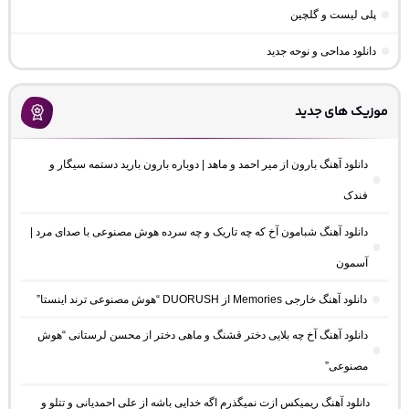
پلی لیست و گلچین
دانلود مداحی و نوحه جدید
موزیک های جدید
دانلود آهنگ بارون از میر احمد و ماهد | دوباره بارون بارید دستمه سیگار و
فندک
دانلود آهنگ شبامون آخ که چه تاریک و چه سرده هوش مصنوعی با صدای مرد |
آسمون
دانلود آهنگ خارجی Memories از DUORUSH “هوش مصنوعی ترند اینستا”
دانلود آهنگ آخ چه بلایی دختر قشنگ و ماهی دختر از محسن لرستانی “هوش
مصنوعی”
دانلود آهنگ ریمیکس ازت نمیگذرم اگه خدایی باشه از علی احمدیانی و تتلو و