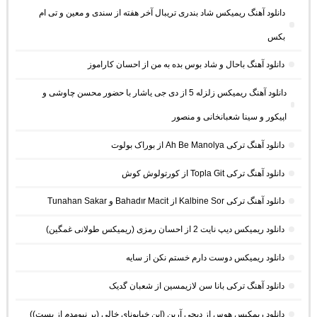
دانلود آهنگ ریمیکس شاد بندری تریبال آخر هفته از سندی و معین و تی ام
بکس
دانلود آهنگ باحال و شاد بوس بده به من از احسان کاراموز
دانلود آهنگ ریمیکس زلزله 5 از دی جی یاشار با حضور محسن چاوشی و
اپیکور و سینا شعبانخانی و منصور
دانلود آهنگ ترکی Ah Be Manolya از بوراک بولوت
دانلود آهنگ ترکی Topla Git از کورتولوش کوش
دانلود آهنگ ترکی Kalbine Sor از Bahadır Macit و Tunahan Sakar
دانلود ریمیکس دیپ نایت 2 از احسان رمزی (ریمیکس طولانی غمگین)
دانلود ریمیکس دوست دارم خستم نکن از سایه
دانلود آهنگ ترکی بانا سن لازیمسین از شعبان گدیک
دانلود ریمکیس هوس از دیجی آرین (این خیابونای خالی (بر نیومدم از پست))