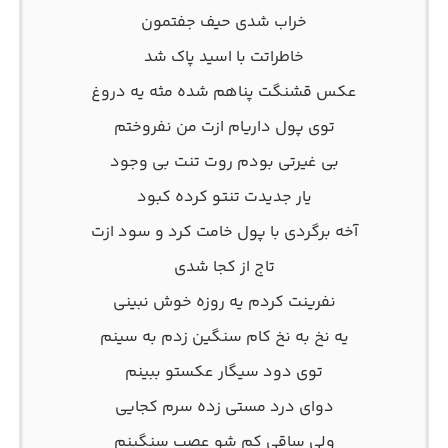
خراب شدی حیف جفتمون
خاطراتت با اسید پاک شد
عکس قشنگت پناهم شده مثه یه دروغ
توی پول داریام ازت من نفروختم
بی غیرتی بودم روت تنت بی وجود
یار جدیدت تنتو کرده کبود
آخه برگردی با پول خامت کرد و سود ازت
تاج از کجا شدی
نفرینت کردم یه روزه خوش نبینی
یه نخ به نخ کام سنگین زدم به سینم
توی دود سیگار عکستو ببینم
دوای درد مستی زده سرم کجایی
ولی ساقی کم شو عصب سنگینم