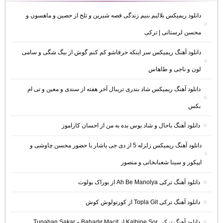
دانلود ریمیکس بلالیم بنیم زندگی قصه شیرین و تلخ از حصین و ماهسون و
محسن لرستانی | ترکی
دانلود آهنگ ریمیکس سر اینکه حرفاشو کم کنم گوش از بیگ شگی و سامی
لون و ناجی و طاهاس
دانلود آهنگ ریمیکس شاد بندری تریبال آخر هفته از سندی و معین و تی ام
بکس
دانلود آهنگ باحال و شاد بوس بده به من از احسان کاراموز
دانلود آهنگ ریمیکس زلزله 5 از دی جی یاشار با حضور محسن چاوشی و
اپیکور و سینا شعبانخانی و منصور
دانلود آهنگ ترکی Ah Be Manolya از بوراک بولوت
دانلود آهنگ ترکی Topla Git از کورتولوش کوش
دانلود آهنگ ترکی Kalbine Sor از Bahadır Macit و Tunahan Sakar