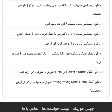
دانلود ریمیکس موزیک باکس 43 از دیجی رهام و علی دامیگو | طولانی
شنیدنی
دانلود ریمیکس مینی کست 7 از دیجی مهراس
دانلود ریمیکس سیتیزن دل پاکتم من با آهنگ ترکی دختر از دیجی فنزو
دانلود ریمیکس زیرو رو از دیجی آرین ای آر جی
دانلود آهنگ بشکن بشکنه جون بابا بشکن از آریانا “هوش مصنوعی با صدای
زن”
دانلود آهنگ Dawet a Kurda از Delal “هوش مصنوعی کرد ترند اینستا”
دانلود آهنگ Yavaş Yavaş Derin Derin “هوش مصنوعی ترکی از آرش
محسنی”
جهش موزیک
لیست خواننده ها
تماس با ما