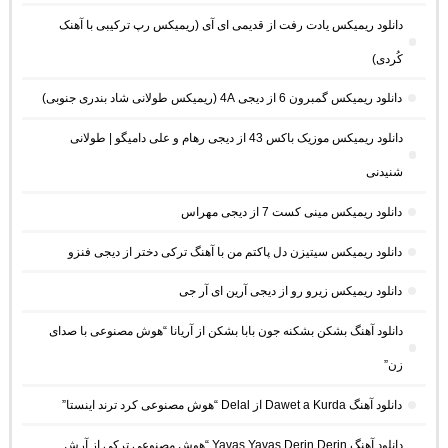
دانلود ریمیکس یادت رفت از قدیمی ای آی (ریمیکس رپ ترکیبی با آهنک
کُردی)
دانلود ریمیکس گمبرون 6 از دیجی 4A (ریمیکس طولانی شاد بندری جنوبی)
دانلود ریمیکس موزیک باکس 43 از دیجی رهام و علی دامیگو | طولانی
شنیدنی
دانلود ریمیکس مینی کست 7 از دیجی مهراس
دانلود ریمیکس سیتیزن دل پاکتم من با آهنگ ترکی دختر از دیجی فنزو
دانلود ریمیکس زیرو رو از دیجی آرین ای آر جی
دانلود آهنگ بشکن بشکنه جون بابا بشکن از آریانا “هوش مصنوعی با صدای
زن”
دانلود آهنگ Dawet a Kurda از Delal “هوش مصنوعی کرد ترند اینستا”
دانلود آهنگ Yavaş Yavaş Derin Derin “هوش مصنوعی ترکی از آرش