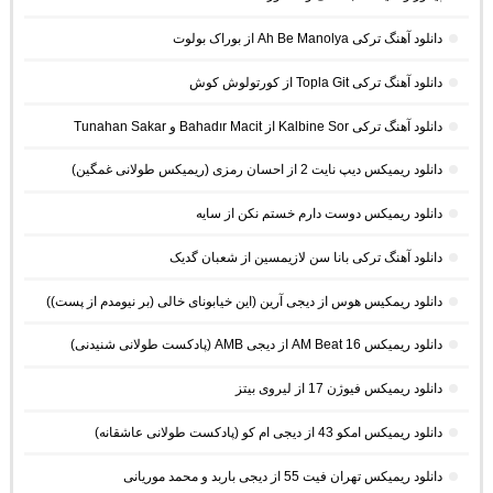
دانلود آهنگ ترکی Ah Be Manolya از بوراک بولوت
دانلود آهنگ ترکی Topla Git از کورتولوش کوش
دانلود آهنگ ترکی Kalbine Sor از Bahadır Macit و Tunahan Sakar
دانلود ریمیکس دیپ نایت 2 از احسان رمزی (ریمیکس طولانی غمگین)
دانلود ریمیکس دوست دارم خستم نکن از سایه
دانلود آهنگ ترکی بانا سن لازیمسین از شعبان گدیک
دانلود ریمکیس هوس از دیجی آرین (این خیابونای خالی (بر نیومدم از پست))
دانلود ریمیکس AM Beat 16 از دیجی AMB (پادکست طولانی شنیدنی)
دانلود ریمیکس فیوژن 17 از لیروی بیتز
دانلود ریمیکس امکو 43 از دیجی ام کو (پادکست طولانی عاشقانه)
دانلود ریمیکس تهران فیت 55 از دیجی باربد و محمد موریانی