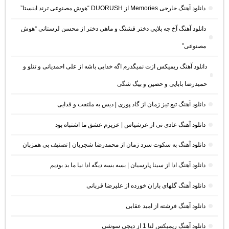
دانلود آهنگ خارجی Memories از DUORUSH “هوش مصنوعی ترند اینستا”
دانلود آهنگ آخ چه بلایی دختر قشنگ و ماهی دختر از محسن لرستانی “هوش
مصنوعی”
دانلود آهنگ ریمیکس ازت نمیگذرم اگه خدایی باشه از علی احمدیانی و تتلو و
حمیدرضا بابایی و حصین و بیگ شگی
دانلود آهنگ تیغ تیز زمان از گاد پوری | دیس به ملتفت و فدایی
دانلود آهنگ عادی نی از عرشیاس | عزیزم عشق ما اشتباه بود
دانلود آهنگ به سکوت سرد زمان از محمدرضا شجریان | تصنیف بی همزبان
دانلود آهنگ ادا از سینا پارسیان | بسه بسه دیگه ادا نیا ما بد بودیم
دانلود آهنگ گلهای باران خورده از علیرضا قربانی
دانلود آهنگ فرشته از امید عقابی
دانلود آهنگ ریمیکس لنا 1 از دیجی سوشی