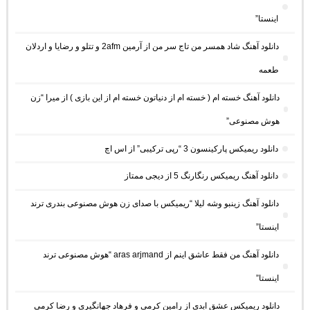
اینستا”
دانلود آهنگ شاد همسر من تاج سر من از آرمین 2afm و تتلو و رضایا و اردلان
طعمه
دانلود آهنگ خسته ام ( خسته ام از دنیاتون خسته ام از این بازی ) از میرا “زن
هوش مصنوعی”
دانلود ریمیکس پارکینسون 3 “رپی ترکیبی” از اس اچ
دانلود آهنگ ریمیکس رنگارنگ 5 از دیجی ممتاز
دانلود آهنگ زینبو وشه لیلا “ریمیکس با صدای زن هوش مصنوعی بندری ترند
اینستا”
دانلود آهنگ من فقط عاشق اینم از aras arjmand “هوش مصنوعی ترند
اینستا”
دانلود ریمیکس عشق ابدی از رامین کرمی و فرهاد جهانگیری و رضا کرمی