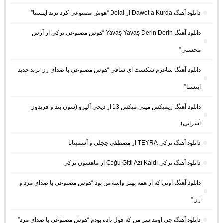
دانلود آهنگ Dawet a Kurda از Delal “هوش مصنوعی کرد ترند اینستا”
دانلود آهنگ Yavaş Yavaş Derin Derin “هوش مصنوعی ترکی از آرش
محسنی”
دانلود آهنگ ساغرم شکست ای ساقی “هوش مصنوعی با صدای زن ترند جدید
اینستا”
دانلود آهنگ ریمیکس مینی میکس 13 از دیجی آلیزو (سون بند و فریدون
آسرایی)
دانلود آهنگ ترکی TEYRA از مصطفی ججلی و آسمیناتا
دانلود آهنگ ترکی Çoğu Gitti Azı Kaldı از ماهسون ترکی
دانلود آهنگ اونی که از همه بهتر واسه من بود “هوش مصنوعی با صدای مرد و
زن”
دانلود آهنگ چی اومد سر من که قول داده بودم “هوش مصنوعی با صدای مرد”