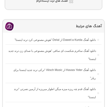
آهنگ های ترند اینستاگرام
آهنگ های مرتبط
دانلود آهنگ Dawet a Kurda از Delal “هوش مصنوعی کرد ترند اینستا”
دانلود آهنگ ساغرم شکست ای ساقی “هوش مصنوعی با صدای زن ترند جدید
اینستا”
دانلود آهنگ Havası Yeter از Alisch Music “ترکی ترند جدید اینستا برای
ریلز”
دانلود آهنگ ﻗﺪم ﭼﻪ رﻳﺰه ﻣﻴﺰه ﻣﻴﮕﻦ اﻃﻮار ﻣﻴﺮﻳﺰه از آرمین نصرتی “ترند
اینستا”