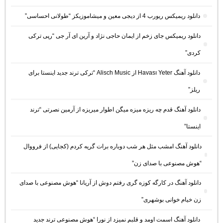
دانلود ریمیکس ریورب 4 از دیجی معین و میشاموزیکز “طولانی احساسی”
دانلود ریمیکس جای زخم از ایمان حاجی نژاد و آرین ای آر جی “رپی ترکی
کردی”
دانلود آهنگ Havası Yeter از Alisch Music “ترکی ترند جدید اینستا برای
ریلز”
دانلود آهنگ ﻗﺪم ﭼﻪ رﻳﺰه ﻣﻴﺰه ﻣﻴﮕﻦ اﻃﻮار ﻣﻴﺮﻳﺰه از آرمین نصرتی “ترند
اینستا”
دانلود آهنگ امشب مثل هر شب دوباره برات گریه کردم (کجایی) از فرووال
“هوش مصنوعی با صدای زن”
دانلود آهنگ در کارگه کوزه گری رفتم دوش از آریانا “هوش مصنوعی با صدای
زن خیام خوانی بوشهری”
دانلود آهنگ اسمت اومد و قلبم نمیزد از نورا “هوش مصنوعی ترند جدید