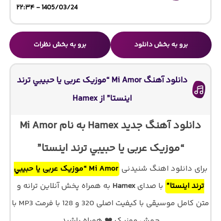
1405/03/24 - ۲۲:۳۴
برو به بخش دانلود
برو به بخش نظرات
دانلود آهنگ Mi Amor “موزیک عربی يا حبيبي ترند
اینستا” از Hamex
دانلود آهنگ جدید Hamex به نام Mi Amor
“موزیک عربی يا حبيبي ترند اینستا”
برای دانلود اهنگ شنیدنی
Mi Amor “موزیک عربی يا حبيبي
ترند اینستا”
با صدای
Hamex
به همراه پخش آنلاین ترانه و
متن کامل موسیقی با کیفیت اصلی 320 و 128 با فرمت MP3 با
جهش موزیک ❤️ همراه باشید