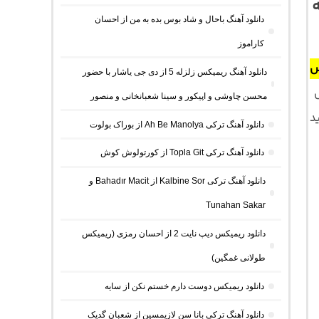
ه
دانلود آهنگ باحال و شاد بوس بده به من از احسان
کاراموز
س
دانلود آهنگ ریمیکس زلزله 5 از دی جی یاشار با حضور
محسن چاوشی و اپیکور و سینا شعبانخانی و منصور
دانلود آهنگ ترکی Ah Be Manolya از بوراک بولوت
دانلود آهنگ ترکی Topla Git از کورتولوش کوش
دانلود آهنگ ترکی Kalbine Sor از Bahadır Macit و
Tunahan Sakar
دانلود ریمیکس دیپ نایت 2 از احسان رمزی (ریمیکس
طولانی غمگین)
دانلود ریمیکس دوست دارم خستم نکن از سایه
دانلود آهنگ ترکی بانا سن لازیمسین از شعبان گدیک