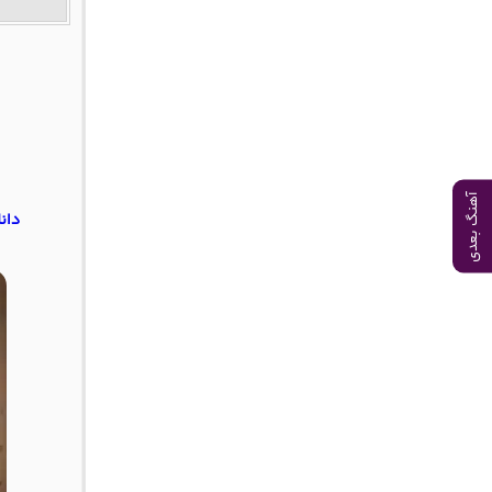
آهنگ بعدی
دان