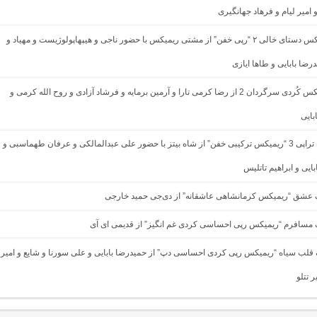
 امیر لیام و فرهاد جهانگیری
دانلود ریمیکس دستای خالی ۲ “رپی خفن” از مشتی ریمیکس با حضور ناجی و هیپهاپولوژیست و مهیاد و
درضا بابایی و طاها ایازی
دانلود ریمیکس کُردی سرگردان 2 از رضا کرمی تارا و آرمین برمایه و فرشاد آزادی و روح الله کرمی و
بایی
دانلود آهنگ تراپی 3 “ریمیکس ترکیبی خفن” از شاه بیتز با حضور علی عبدالمالکی و عرفان طهماسبی و
ایی و ابراهیم تاتلیس
نگ عشق “ریمیکس کرمانشاهی عاشقانه” از دی‌جی حمید خارجی
گ مسافرم “ریمیکس رپی احساسی کردی غم انگیز” از قدیمی ای آی
گ قلب سیاه “ریمیکس رپی کردی احساسی دپ” از حمیدرضا بابایی و علی سورنا و شایع و امیر
 تتلو