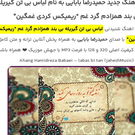
هنگ جدید حمیدرضا بابایی به نام لباس بی تن گیریل
 بند همزادم گرد غم “ریمیکس کردی غمگین”
د اهنگ شنیدنی
لباس بی تن گیریله بی بند همزادم گرد غم “ریمیک
ین”
با صدای
حمیدرضا بابایی
به همراه پخش آنلاین ترانه و متن کامل
ا فرمت MP3 با جهش موزیک ❤️ همراه باشید
Ahang Hamidreza Babaei – labas bi tan (jaheshMusic)