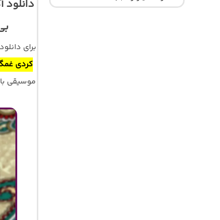
دانلود آ
بی
برای دانلو
کردی غمگ
موسیقی با کیفیت اصلی 320 و 128 ب