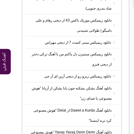
شاد بندری جنوبی)
دانلود ریمیکس موزیک باکس 43 از دیجی رهام و علی
دامیگو | طولانی شنیدنی
دانلود ریمیکس مینی کست 7 از دیجی مهراس
دانلود ریمیکس سیتیزن دل پاکتم من با آهنگ ترکی دختر
آهنگ قبلی
از دیجی فنزو
دانلود ریمیکس زیرو رو از دیجی آرین ای آر جی
دانلود آهنگ بشکن بشکنه جون بابا بشکن از آریانا “هوش
مصنوعی با صدای زن”
دانلود آهنگ Dawet a Kurda از Delal “هوش مصنوعی
کرد ترند اینستا”
دانلود آهنگ Yavaş Yavaş Derin Derin “هوش مصنوعی