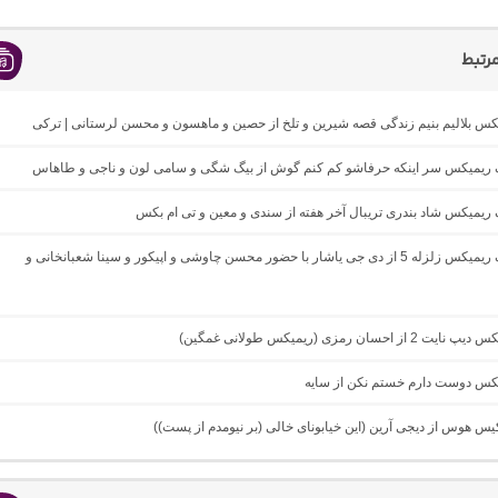
رتبط
یکس بلالیم بنیم زندگی قصه شیرین و تلخ از حصین و ماهسون و محسن لرستانی | ترکی
نگ ریمیکس سر اینکه حرفاشو کم کنم گوش از بیگ شگی و سامی لون و ناجی و طاهاس
گ ریمیکس شاد بندری تریبال آخر هفته از سندی و معین و تی ام بکس
دانلود آهنگ ریمیکس زلزله 5 از دی جی یاشار با حضور محسن چاوشی و اپیکور و سینا شعبانخانی و
از احسان رمزی (ریمیکس طولانی غمگین)
میکس دوست دارم خستم نکن از سایه
کیس هوس از دیجی آرین (این خیابونای خالی (بر نیومدم از پست))