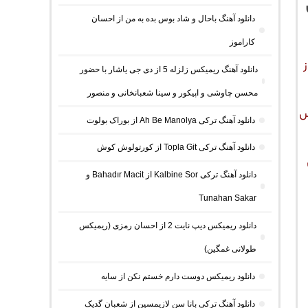
دانلود آهنگ باحال و شاد بوس بده به من از احسان
کاراموز
دانلود آهنگ ریمیکس زلزله 5 از دی جی یاشار با حضور
محسن چاوشی و اپیکور و سینا شعبانخانی و منصور
س
دانلود آهنگ ترکی Ah Be Manolya از بوراک بولوت
دانلود آهنگ ترکی Topla Git از کورتولوش کوش
دانلود آهنگ ترکی Kalbine Sor از Bahadır Macit و
Tunahan Sakar
دانلود ریمیکس دیپ نایت 2 از احسان رمزی (ریمیکس
طولانی غمگین)
دانلود ریمیکس دوست دارم خستم نکن از سایه
دانلود آهنگ ترکی بانا سن لازیمسین از شعبان گدیک