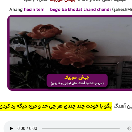
Ahang
hasin tehi
–
bego ba khodat chand chandi
(jaheshMu
ین آهنگ
بگو با خودت چند چندی هر چی حد و مرزه دیگه رد کردی