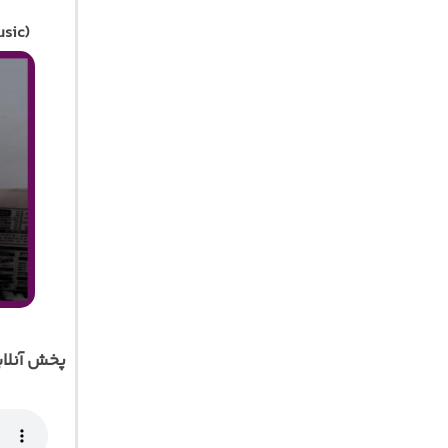
sic)
پخش آنلا