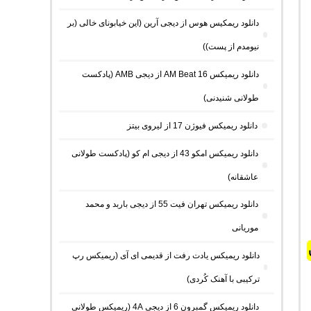
دانلود ریمکیس هوس از دیجی آرین (این خیابونای خالی (بر
نیومدم از پست))
دانلود ریمیکس AM Beat 16 از دیجی AMB (پادکست
طولانی شنیدنی)
دانلود ریمیکس فیوژن 17 از لیروی بیتز
دانلود ریمیکس امکو 43 از دیجی ام کو (پادکست طولانی
عاشقانه)
دانلود ریمیکس تهران فیت 55 از دیجی باربد و محمد
موریانی
دانلود ریمیکس یادت رفت از قدیمی ای آی (ریمیکس رپ
ترکیبی با آهنک کُردی)
دانلود ریمیکس گمبرون 6 از دیجی 4A (ریمیکس طولانی