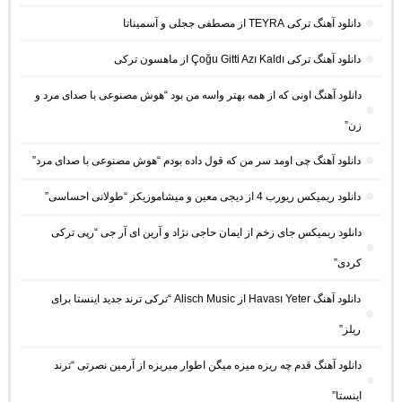
دانلود آهنگ ترکی TEYRA از مصطفی ججلی و آسمیناتا
دانلود آهنگ ترکی Çoğu Gitti Azı Kaldı از ماهسون ترکی
دانلود آهنگ اونی که از همه بهتر واسه من بود “هوش مصنوعی با صدای مرد و
زن”
دانلود آهنگ چی اومد سر من که قول داده بودم “هوش مصنوعی با صدای مرد”
دانلود ریمیکس ریورب 4 از دیجی معین و میشاموزیکز “طولانی احساسی”
دانلود ریمیکس جای زخم از ایمان حاجی نژاد و آرین ای آر جی “رپی ترکی
کردی”
دانلود آهنگ Havası Yeter از Alisch Music “ترکی ترند جدید اینستا برای
ریلز”
دانلود آهنگ ﻗﺪم ﭼﻪ رﻳﺰه ﻣﻴﺰه ﻣﻴﮕﻦ اﻃﻮار ﻣﻴﺮﻳﺰه از آرمین نصرتی “ترند
اینستا”