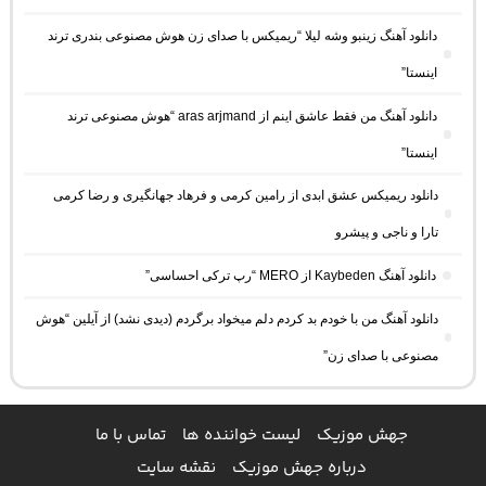
دانلود آهنگ زینبو وشه لیلا “ریمیکس با صدای زن هوش مصنوعی بندری ترند
اینستا”
دانلود آهنگ من فقط عاشق اینم از aras arjmand “هوش مصنوعی ترند
اینستا”
دانلود ریمیکس عشق ابدی از رامین کرمی و فرهاد جهانگیری و رضا کرمی
تارا و ناجی و پیشرو
دانلود آهنگ Kaybeden از MERO “رپ ترکی احساسی”
دانلود آهنگ من با خودم بد کردم دلم میخواد برگردم (دیدی نشد) از آیلین “هوش
مصنوعی با صدای زن”
جهش موزیک
لیست خواننده ها
تماس با ما
درباره جهش موزیک
نقشه سایت