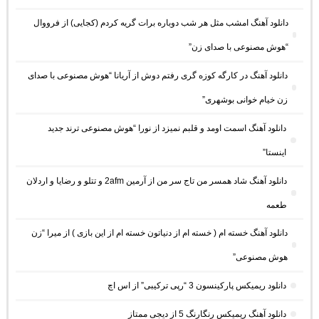
دانلود آهنگ امشب مثل هر شب دوباره برات گریه کردم (کجایی) از فرووال
“هوش مصنوعی با صدای زن”
دانلود آهنگ در کارگه کوزه گری رفتم دوش از آریانا “هوش مصنوعی با صدای
زن خیام خوانی بوشهری”
دانلود آهنگ اسمت اومد و قلبم نمیزد از نورا “هوش مصنوعی ترند جدید
اینستا”
دانلود آهنگ شاد همسر من تاج سر من از آرمین 2afm و تتلو و رضایا و اردلان
طعمه
دانلود آهنگ خسته ام ( خسته ام از دنیاتون خسته ام از این بازی ) از میرا “زن
هوش مصنوعی”
دانلود ریمیکس پارکینسون 3 “رپی ترکیبی” از اس اچ
دانلود آهنگ ریمیکس رنگارنگ 5 از دیجی ممتاز