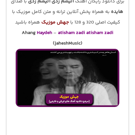
برای دانلود رایگان اهنگ
آتیشم زدی آتیشم زدی
با صدای
هایده
به همراه پخش آنلاین ترانه و متن کامل موزیک با
کیفیت اصلی 320 و 128 با
جهش موزیک
همراه باشید
Ahang
Haydeh
–
atisham zadi atisham zadi
(jaheshMusic)