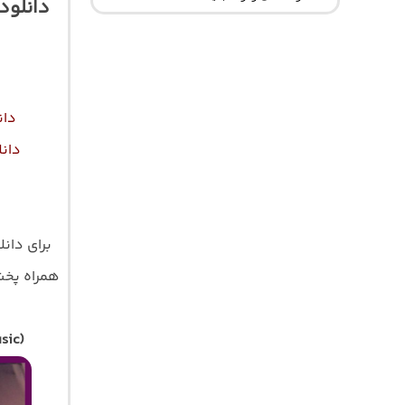
دانلود
دان
دان
برای دان
همراه پخش آ
sic)