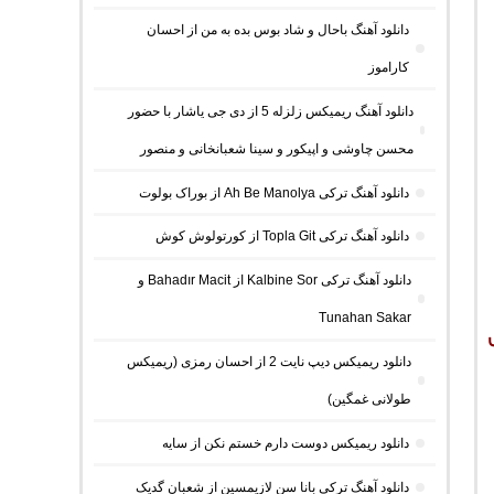
دانلود آهنگ باحال و شاد بوس بده به من از احسان
کاراموز
دانلود آهنگ ریمیکس زلزله 5 از دی جی یاشار با حضور
محسن چاوشی و اپیکور و سینا شعبانخانی و منصور
دانلود آهنگ ترکی Ah Be Manolya از بوراک بولوت
دانلود آهنگ ترکی Topla Git از کورتولوش کوش
دانلود آهنگ ترکی Kalbine Sor از Bahadır Macit و
Tunahan Sakar
دانلود ریمیکس دیپ نایت 2 از احسان رمزی (ریمیکس
طولانی غمگین)
دانلود ریمیکس دوست دارم خستم نکن از سایه
دانلود آهنگ ترکی بانا سن لازیمسین از شعبان گدیک