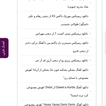
شاد بندری جنوبی)
دانلود ریمیکس موزیک باکس 43 از دیجی رهام و علی
دامیگو | طولانی شنیدنی
دانلود ریمیکس مینی کست 7 از دیجی مهراس
آهنگ قبلی
دانلود ریمیکس سیتیزن دل پاکتم من با آهنگ ترکی دختر
از دیجی فنزو
دانلود ریمیکس زیرو رو از دیجی آرین ای آر جی
دانلود آهنگ بشکن بشکنه جون بابا بشکن از آریانا “هوش
مصنوعی با صدای زن”
دانلود آهنگ Dawet a Kurda از Delal “هوش مصنوعی
کرد ترند اینستا”
دانلود آهنگ Yavaş Yavaş Derin Derin “هوش مصنوعی