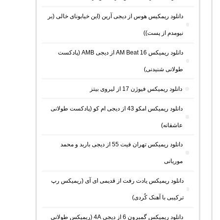
دانلود ریمکیس هوس از دیجی آرین (این خیابونای خالی (بر
نیومدم از پست))
دانلود ریمیکس AM Beat 16 از دیجی AMB (پادکست
طولانی شنیدنی)
دانلود ریمیکس فیوژن 17 از لیروی بیتز
دانلود ریمیکس امکو 43 از دیجی ام کو (پادکست طولانی
عاشقانه)
دانلود ریمیکس تهران فیت 55 از دیجی باربد و محمد
موریانی
دانلود ریمیکس یادت رفت از قدیمی ای آی (ریمیکس رپ
ترکیبی با آهنک کُردی)
دانلود ریمیکس گمبرون 6 از دیجی 4A (ریمیکس طولانی