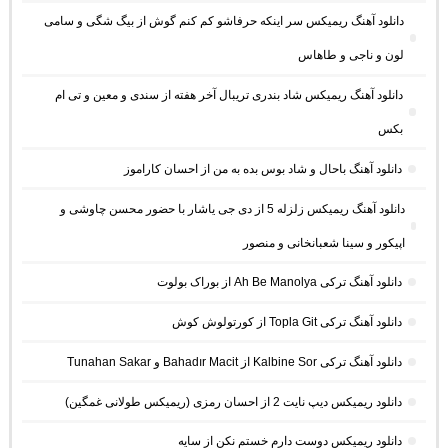
دانلود آهنگ ریمیکس سر اینکه حرفاشو کم کنم گوش از بیگ شگی و سامی
لون و ناجی و طاهاس
دانلود آهنگ ریمیکس شاد بندری تریبال آخر هفته از سندی و معین و تی ام
بکس
دانلود آهنگ باحال و شاد بوس بده به من از احسان کاراموز
دانلود آهنگ ریمیکس زلزله 5 از دی جی یاشار با حضور محسن چاوشی و
اپیکور و سینا شعبانخانی و منصور
دانلود آهنگ ترکی Ah Be Manolya از بوراک بولوت
دانلود آهنگ ترکی Topla Git از کورتولوش کوش
دانلود آهنگ ترکی Kalbine Sor از Bahadır Macit و Tunahan Sakar
دانلود ریمیکس دیپ نایت 2 از احسان رمزی (ریمیکس طولانی غمگین)
دانلود ریمیکس دوست دارم خستم نکن از سایه