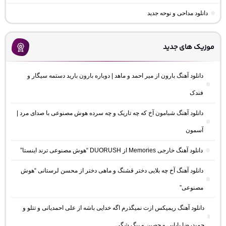
دانلود مداحی و نوحه جدید
موزیک های جدید
دانلود آهنگ بارون از میر احمد و ماهد | دوباره بارون بارید دستمه سیگار و
فندک
دانلود آهنگ شبامون آخ که چه تاریک و چه سرده هوش مصنوعی با صدای مرد |
آسمون
دانلود آهنگ خارجی Memories از DUORUSH “هوش مصنوعی ترند اینستا”
دانلود آهنگ آخ چه بلایی دختر قشنگ و ماهی دختر از محسن لرستانی “هوش
مصنوعی”
دانلود آهنگ ریمیکس ازت نمیگذرم اگه خدایی باشه از علی احمدیانی و تتلو و
حمیدرضا بابایی و حصین و بیگ شگی