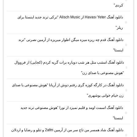
کردی”
دانلود آهنگ Havası Yeter از Alisch Music “ترکی ترند جدید اینستا برای
ریلز”
دانلود آهنگ ﻗﺪم ﭼﻪ رﻳﺰه ﻣﻴﺰه ﻣﻴﮕﻦ اﻃﻮار ﻣﻴﺮﻳﺰه از آرمین نصرتی “ترند
اینستا”
دانلود آهنگ امشب مثل هر شب دوباره برات گریه کردم (کجایی) از فرووال
“هوش مصنوعی با صدای زن”
دانلود آهنگ در کارگه کوزه گری رفتم دوش از آریانا “هوش مصنوعی با صدای
زن خیام خوانی بوشهری”
دانلود آهنگ اسمت اومد و قلبم نمیزد از نورا “هوش مصنوعی ترند جدید
اینستا”
دانلود آهنگ شاد همسر من تاج سر من از آرمین 2afm و تتلو و رضایا و اردلان