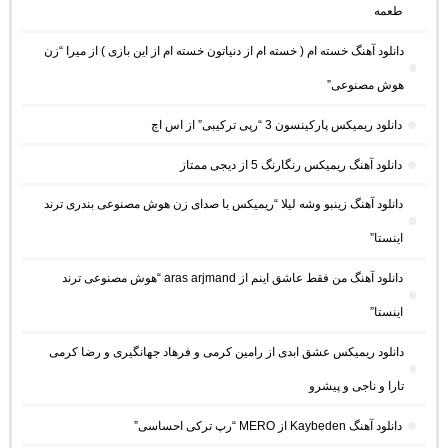
طعمه
دانلود آهنگ خسته ام ( خسته ام از دنیاتون خسته ام از این بازی ) از میرا “زن
هوش مصنوعی”
دانلود ریمیکس پارکینسون 3 “رپی ترکیبی” از اس اچ
دانلود آهنگ ریمیکس رنگارنگ 5 از دیجی ممتاز
دانلود آهنگ زینبو وشه لیلا “ریمیکس با صدای زن هوش مصنوعی بندری ترند
اینستا”
دانلود آهنگ من فقط عاشق اینم از aras arjmand “هوش مصنوعی ترند
اینستا”
دانلود ریمیکس عشق ابدی از رامین کرمی و فرهاد جهانگیری و رضا کرمی
تارا و ناجی و پیشرو
دانلود آهنگ Kaybeden از MERO “رپ ترکی احساسی”