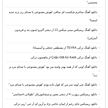
محسنی”
دانلود آهنگ ساغرم شکست ای ساقی “هوش مصنوعی با صدای زن ترند جدید
اینستا”
دانلود آهنگ ریمیکس مینی میکس 13 از دیجی آلیزو (سون بند و فریدون
آسرایی)
دانلود آهنگ ترکی TEYRA از مصطفی ججلی و آسمیناتا
دانلود آهنگ ترکی Çoğu Gitti Azı Kaldı از ماهسون ترکی
دانلود آهنگ اونی که از همه بهتر واسه من بود “هوش مصنوعی با صدای مرد و
زن”
دانلود آهنگ چی اومد سر من که قول داده بودم “هوش مصنوعی با صدای مرد”
دانلود ریمیکس ریورب 4 از دیجی معین و میشاموزیکز “طولانی احساسی”
دانلود ریمیکس جای زخم از ایمان حاجی نژاد و آرین ای آر جی “رپی ترکی