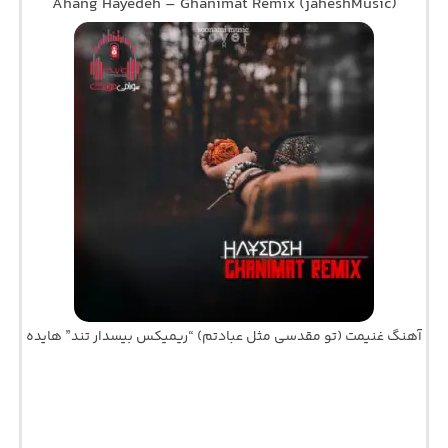
Ahang Hayedeh – Ghanimat Remix (jaheshMusic)
آهنگ غنیمت (تو مقدسی مثل عبادتم) “ریمیکس بیسدار تند” هایده