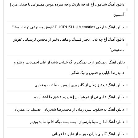
دانلود آهنگ شبامون آخ که چه تاریک و چه سرده هوش مصنوعی با صدای مرد |
آسمون
دانلود آهنگ خارجی Memories از DUORUSH “هوش مصنوعی ترند اینستا”
دانلود آهنگ آخ چه بلایی دختر قشنگ و ماهی دختر از محسن لرستانی “هوش
مصنوعی”
دانلود آهنگ ریمیکس ازت نمیگذرم اگه خدایی باشه از علی احمدیانی و تتلو و
حمیدرضا بابایی و حصین و بیگ شگی
دانلود آهنگ تیغ تیز زمان از گاد پوری | دیس به ملتفت و فدایی
دانلود آهنگ عادی نی از عرشیاس | عزیزم عشق ما اشتباه بود
دانلود آهنگ به سکوت سرد زمان از محمدرضا شجریان | تصنیف بی همزبان
دانلود آهنگ ادا از سینا پارسیان | بسه بسه دیگه ادا نیا ما بد بودیم
دانلود آهنگ گلهای باران خورده از علیرضا قربانی