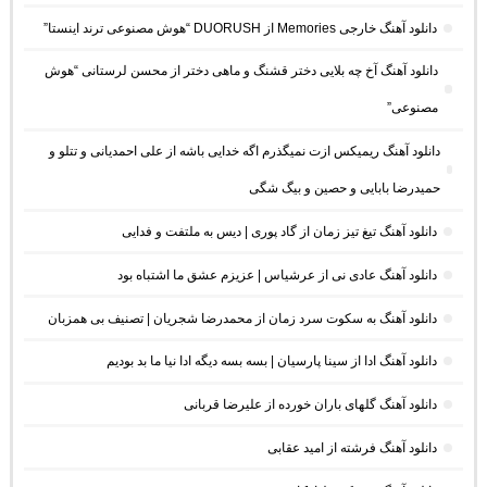
دانلود آهنگ خارجی Memories از DUORUSH “هوش مصنوعی ترند اینستا”
دانلود آهنگ آخ چه بلایی دختر قشنگ و ماهی دختر از محسن لرستانی “هوش
مصنوعی”
دانلود آهنگ ریمیکس ازت نمیگذرم اگه خدایی باشه از علی احمدیانی و تتلو و
حمیدرضا بابایی و حصین و بیگ شگی
دانلود آهنگ تیغ تیز زمان از گاد پوری | دیس به ملتفت و فدایی
دانلود آهنگ عادی نی از عرشیاس | عزیزم عشق ما اشتباه بود
دانلود آهنگ به سکوت سرد زمان از محمدرضا شجریان | تصنیف بی همزبان
دانلود آهنگ ادا از سینا پارسیان | بسه بسه دیگه ادا نیا ما بد بودیم
دانلود آهنگ گلهای باران خورده از علیرضا قربانی
دانلود آهنگ فرشته از امید عقابی