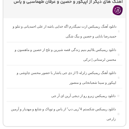
اهنگ های دیگر از اپیکور و حصین و عرفان طهماسبی و یاس
دانلود آهنگ ریمیکس ازت نمیگذرم اگه خدایی باشه از علی احمدیانی و تتلو و
حمیدرضا بابایی و حصین و بیگ شگی
دانلود ریمیکس بلالیم بنیم زندگی قصه شیرین و تلخ از حصین و ماهسون و
محسن لرستانی | ترکی
دانلود آهنگ ریمیکس زلزله 5 از دی جی یاشار با حضور محسن چاوشی و
اپیکور و سینا شعبانخانی و منصور
دانلود ریمیکس زیرو رو از دیجی آرین ای آر جی
دانلود ریمیکس شکستم 4″رپی دپ” از یاس و توپاک و شایع و مهدیار و آرمین
زارعی