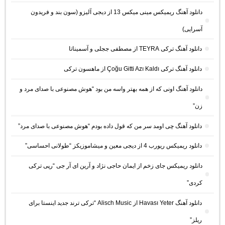
دانلود آهنگ ریمیکس مینی میکس 13 از دیجی آلیزو (سون بند و فریدون
آسرایی)
دانلود آهنگ ترکی TEYRA از مصطفی ججلی و آسمیناتا
دانلود آهنگ ترکی Çoğu Gitti Azı Kaldı از ماهسون ترکی
دانلود آهنگ اونی که از همه بهتر واسه من بود “هوش مصنوعی با صدای مرد و
زن”
دانلود آهنگ چی اومد سر من که قول داده بودم “هوش مصنوعی با صدای مرد”
دانلود ریمیکس ریورب 4 از دیجی معین و میشاموزیکز “طولانی احساسی”
دانلود ریمیکس جای زخم از ایمان حاجی نژاد و آرین ای آر جی “رپی ترکی
کردی”
دانلود آهنگ Havası Yeter از Alisch Music “ترکی ترند جدید اینستا برای
ریلز”