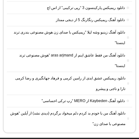
دانلود ریمیکس پارکینسون 3 “رپی ترکیبی” از اس اچ
دانلود آهنگ ریمیکس رنگارنگ 5 از دیجی ممتاز
دانلود آهنگ زینبو وشه لیلا “ریمیکس با صدای زن هوش مصنوعی بندری ترند
اینستا”
دانلود آهنگ من فقط عاشق اینم از aras arjmand “هوش مصنوعی ترند
اینستا”
دانلود ریمیکس عشق ابدی از رامین کرمی و فرهاد جهانگیری و رضا کرمی
تارا و ناجی و پیشرو
دانلود آهنگ Kaybeden از MERO “رپ ترکی احساسی”
دانلود آهنگ من با خودم بد کردم دلم میخواد برگردم (دیدی نشد) از آیلین “هوش
مصنوعی با صدای زن”