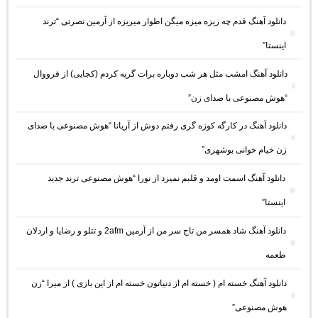
دانلود آهنگ ﻗﺪم ﭼﻪ رﻳﺰه ﻣﻴﺰه ﻣﻴﮕﻦ اﻃﻮار ﻣﻴﺮﻳﺰه از آرمین نصرتی “ترند
اینستا”
دانلود آهنگ امشب مثل هر شب دوباره برات گریه کردم (کجایی) از فرووال
“هوش مصنوعی با صدای زن”
دانلود آهنگ در کارگه کوزه گری رفتم دوش از آریانا “هوش مصنوعی با صدای
زن خیام خوانی بوشهری”
دانلود آهنگ اسمت اومد و قلبم نمیزد از نورا “هوش مصنوعی ترند جدید
اینستا”
دانلود آهنگ شاد همسر من تاج سر من از آرمین 2afm و تتلو و رضایا و اردلان
طعمه
دانلود آهنگ خسته ام ( خسته ام از دنیاتون خسته ام از این بازی ) از میرا “زن
هوش مصنوعی”