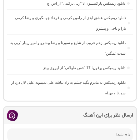
دانلود ریمیکس پارکینسون 3 “رپی ترکیبی” از اس اچ
دانلود ریمیکس عشق ابدی از رامین کرمی و فرهاد جهانگیری و رضا کرمی
تارا و ناجی و پیشرو
دانلود ریمیکس زخم غروب از شایع و سورنا و رضا پیشرو و امیر ریبار “رپی به
شدت غمگین”
دانلود ریمیکس یوفوریا 17 “خفن طولانی” از لیروی بیتز
دانلود ریمیکس به مادرم بگید چشم به راه نباشه علی نمیمونه علیل لال درد از
سورنا و بهرام
ارسال نظر برای این آهنگ