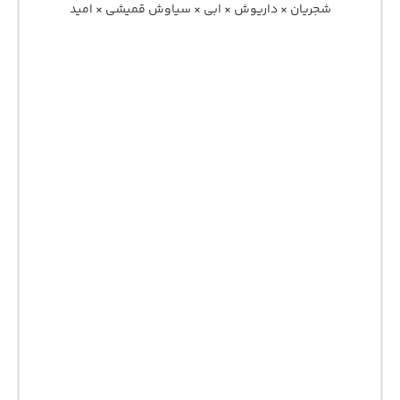
شجریان × داریوش × ابی × سیاوش قمیشی × امید