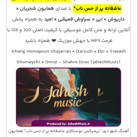
عاشقانه پر از حس ناب”
با صدای
همایون شجریان ×
داریوش × ابی × سیاوش قمیشی × امید
به همراه پخش
آنلاین ترانه و متن کامل موسیقی با کیفیت اصلی 320 و 128 با
فرمت MP3 با جهش موزیک ❤️ همراه باشید
Ahang Homayoun Shajarian × Dariush × Ebi × Siavash
Ghomeyshi × Omid – Shahre Door (jaheshMusic)
آهنگ شهر دور “ریمیکس نوستالژی عاشقانه پر از حس ناب” همایون