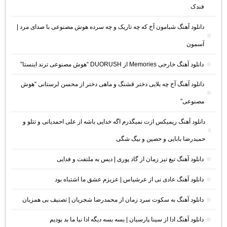
فندک
دانلود آهنگ شبامون آخ که چه تاریک و چه سرده هوش مصنوعی با صدای مرد |
آسمون
دانلود آهنگ خارجی Memories از DUORUSH “هوش مصنوعی ترند اینستا”
دانلود آهنگ آخ چه بلایی دختر قشنگ و ماهی دختر از محسن لرستانی “هوش
مصنوعی”
دانلود آهنگ ریمیکس ازت نمیگذرم اگه خدایی باشه از علی احمدیانی و تتلو و
حمیدرضا بابایی و حصین و بیگ شگی
دانلود آهنگ تیغ تیز زمان از گاد پوری | دیس به ملتفت و فدایی
دانلود آهنگ عادی نی از عرشیاس | عزیزم عشق ما اشتباه بود
دانلود آهنگ به سکوت سرد زمان از محمدرضا شجریان | تصنیف بی همزبان
دانلود آهنگ ادا از سینا پارسیان | بسه بسه دیگه ادا نیا ما بد بودیم