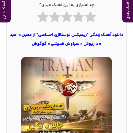
آهنگ بعدی
آهنگ قبلی
چه امتیازی به این آهنگ میدی؟
دانلود آهنگ زندگی “ریمیکس نوستالژی احساسی” از معین × امید
× داریوش × سیاوش قمیشی × گوگوش