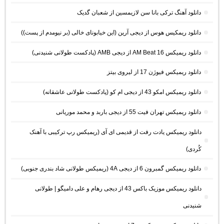
دانلود آهنگ ترکی بانا سن لازیمسین از شعبان گدیک
دانلود ریمکیس هوس از دیجی آرین (این خیابونای خالی (بر نیومدم از پست))
دانلود ریمیکس AM Beat 16 از دیجی AMB (پادکست طولانی شنیدنی)
دانلود ریمیکس فیوژن 17 از لیروی بیتز
دانلود ریمیکس امکو 43 از دیجی ام کو (پادکست طولانی عاشقانه)
دانلود ریمیکس تهران فیت 55 از دیجی باربد و محمد موریانی
دانلود ریمیکس یادت رفت از قدیمی ای آی (ریمیکس رپ ترکیبی با آهنک
کُردی)
دانلود ریمیکس گمبرون 6 از دیجی 4A (ریمیکس طولانی شاد بندری جنوبی)
دانلود ریمیکس موزیک باکس 43 از دیجی رهام و علی دامیگو | طولانی
شنیدنی