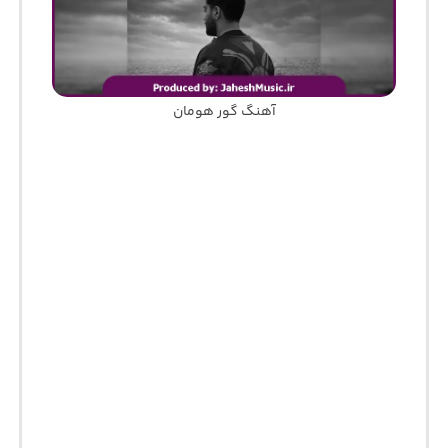
آهنگ گور هومان