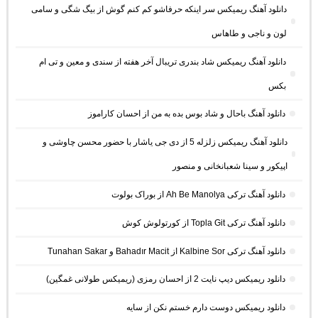
دانلود آهنگ ریمیکس سر اینکه حرفاشو کم کنم گوش از بیگ شگی و سامی
لون و ناجی و طاهاس
دانلود آهنگ ریمیکس شاد بندری تریبال آخر هفته از سندی و معین و تی ام
بکس
دانلود آهنگ باحال و شاد بوس بده به من از احسان کاراموز
دانلود آهنگ ریمیکس زلزله 5 از دی جی یاشار با حضور محسن چاوشی و
اپیکور و سینا شعبانخانی و منصور
دانلود آهنگ ترکی Ah Be Manolya از بوراک بولوت
دانلود آهنگ ترکی Topla Git از کورتولوش کوش
دانلود آهنگ ترکی Kalbine Sor از Bahadır Macit و Tunahan Sakar
دانلود ریمیکس دیپ نایت 2 از احسان رمزی (ریمیکس طولانی غمگین)
دانلود ریمیکس دوست دارم خستم نکن از سایه