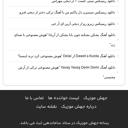
دانلود ریمیکس مینی کست 7 از دیجی مهراس
دانلود ریمیکس سیتیزن دل پاکتم من با آهنگ ترکی دختر از دیجی فنزو
دانلود ریمیکس زیرو رو از دیجی آرین ای آر جی
دانلود آهنگ بشکن بشکنه جون بابا بشکن از آریانا “هوش مصنوعی با صدای
زن”
دانلود آهنگ Dawet a Kurda از Delal “هوش مصنوعی کرد ترند اینستا”
دانلود آهنگ Yavaş Yavaş Derin Derin “هوش مصنوعی ترکی از آرش
محسنی”
جهش موزیک
لیست خواننده ها
تماس با ما
درباره جهش موزیک
نقشه سایت
رسانه جهش موزیک در ستاد ساماندهی ثبت می باشد.