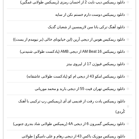
دانلود ریمیکس دیپ نایت 2 از احسان رمزی (ریمیکس طولانی غمگین)
دانلود ریمیکس دوست دارم خستم نکن از سایه
دانلود آهنگ ترکی بانا سن لازیمسین از شعبان گدیک
دانلود ریمکیس هوس از دیجی آرین (این خیابونای خالی (بر نیومدم از پست))
دانلود ریمیکس AM Beat 16 از دیجی AMB (پادکست طولانی شنیدنی)
دانلود ریمیکس فیوژن 17 از لیروی بیتز
دانلود ریمیکس امکو 43 از دیجی ام کو (پادکست طولانی عاشقانه)
دانلود ریمیکس تهران فیت 55 از دیجی باربد و محمد موریانی
دانلود ریمیکس یادت رفت از قدیمی ای آی (ریمیکس رپ ترکیبی با آهنک
کُردی)
دانلود ریمیکس گمبرون 6 از دیجی 4A (ریمیکس طولانی شاد بندری جنوبی)
دانلود ریمیکس موزیک باکس 43 از دیجی رهام و علی دامیگو | طولانی