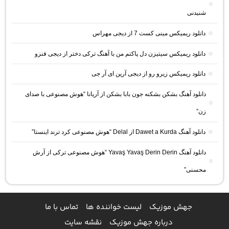
شنیدنی
دانلود ریمیکس مینی کست 7 از دیجی مهراس
دانلود ریمیکس سیتیزن دل پاکتم من با آهنگ ترکی دختر از دیجی فنزو
دانلود ریمیکس زیرو رو از دیجی آرین ای آر جی
دانلود آهنگ بشکن بشکنه جون بابا بشکن از آریانا “هوش مصنوعی با صدای
زن”
دانلود آهنگ Dawet a Kurda از Delal “هوش مصنوعی کرد ترند اینستا”
دانلود آهنگ Yavaş Yavaş Derin Derin “هوش مصنوعی ترکی از آرش
محسنی”
جهش موزیک
لیست خواننده ها
تماس با ما
درباره جهش موزیک
نقشه سایت