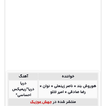
خواننده
آهنگ
دریا
هوروش بند × ناصر زینعلی × نوان ×
دریا”ریمیکس
رضا صادقی × امیر تتلو
احساسی”
منتشر شده در
جهش موزیک