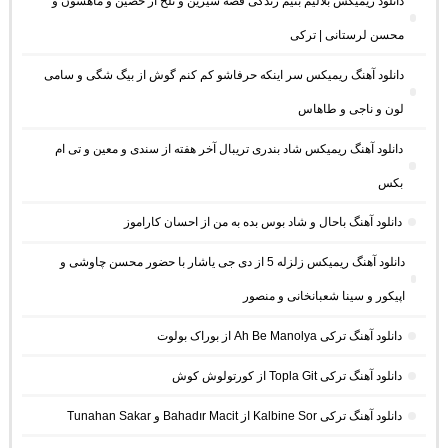
دانلود ریمیکس بلالیم بنیم زندگی قصه شیرین و تلخ از حصین و ماهسون و
محسن لرستانی | ترکی
دانلود آهنگ ریمیکس سر اینکه حرفاشو کم کنم گوش از بیگ شگی و سامی
لون و ناجی و طاهاس
دانلود آهنگ ریمیکس شاد بندری تریبال آخر هفته از سندی و معین و تی ام
بکس
دانلود آهنگ باحال و شاد بوس بده به من از احسان کاراموز
دانلود آهنگ ریمیکس زلزله 5 از دی جی یاشار با حضور محسن چاوشی و
اپیکور و سینا شعبانخانی و منصور
دانلود آهنگ ترکی Ah Be Manolya از بوراک بولوت
دانلود آهنگ ترکی Topla Git از کورتولوش کوش
دانلود آهنگ ترکی Kalbine Sor از Bahadır Macit و Tunahan Sakar