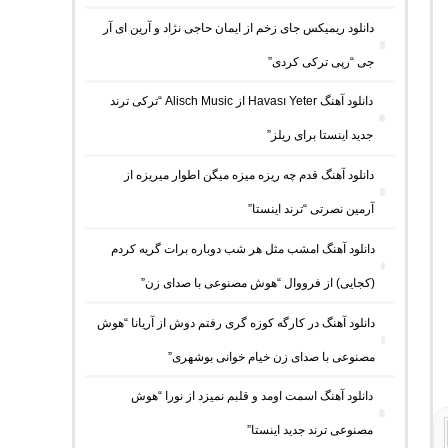
دانلود ریمیکس جای زخم از ایمان حاجی نژاد و آرین ای آر
جی “رپی ترکی کردی”
دانلود آهنگ Havası Yeter از Alisch Music “ترکی ترند
جدید اینستا برای ریلز”
دانلود آهنگ ﻗﺪم ﭼﻪ رﻳﺰه ﻣﻴﺰه ﻣﻴﮕﻦ اﻃﻮار ﻣﻴﺮﻳﺰه از
آرمین نصرتی “ترند اینستا”
دانلود آهنگ امشب مثل هر شب دوباره برات گریه کردم
(کجایی) از فرووال “هوش مصنوعی با صدای زن”
دانلود آهنگ در کارگه کوزه گری رفتم دوش از آریانا “هوش
مصنوعی با صدای زن خیام خوانی بوشهری”
دانلود آهنگ اسمت اومد و قلبم نمیزد از نورا “هوش
مصنوعی ترند جدید اینستا”