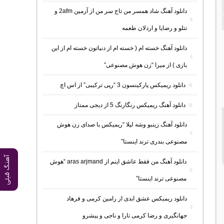
دانلود آهنگ شاد همسر من تاج سر من از آرمین 2afm و
تتلو و رضایا و اردلان طعمه
دانلود آهنگ خسته ام ( خسته ام از دنیاتون خسته ام از این
بازی ) از میرا “زن هوش مصنوعی”
دانلود ریمیکس پارکینسون 3 “رپی ترکیبی” از اس اچ
دانلود آهنگ ریمیکس رنگارنگ 5 از دیجی ممتاز
دانلود آهنگ زینبو وشه لیلا “ریمیکس با صدای زن هوش
مصنوعی بندری ترند اینستا”
آهنگ قبلی
دانلود آهنگ من فقط عاشق اینم از aras arjmand “هوش
مصنوعی ترند اینستا”
دانلود ریمیکس عشق ابدی از رامین کرمی و فرهاد
جهانگیری و رضا کرمی تارا و ناجی و پیشرو