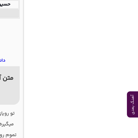
حسین
دان
متن آ
آهنگ بعدی
ﺗﻮ روﻳﺎ
ﻣﻴﮕﻴﺮه
ﺗﻤﻮم روز