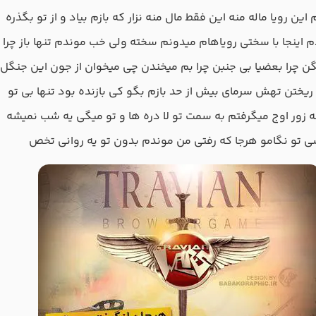
م اﻳﻦ روﻳﺎ ﻣﺎﻟﻪ ﻣﻨﻪ اﻳﻦ ﻓﻘﻄ ﻣﺎل ﻣﻨﻪ ﻧﺰار ﻛﻪ ﺑﺎزم ﺑﻴﺎد و از ﺗﻮ ﺑﮕﺬره
 اﻳﻨﺠﺎ ﺑﺎ ﺳﺨﺘﻰ روﻳﺎﻫﺎم ﻣﻴﺪوﻧﻢ ﺳﺨﺘﻪ وﻟﻰ ﺧﺐ ﻣﻮﻧﺪم ﺗﻨﻬﺎ ﺑﺎز ﭼﺮا
ﻦ ﭼﺮا ﺑﻌﻀﻴﺎ ﺑﻰ ﺟﻨﺒﻦ ﭼﺮا ﺑﻢ ﻣﻴﺨﻨﺪن ﭼﻰ ﻣﻴﺨﻮان از ﺟﻮن اﻳﻦ ﺟﻨﮕﻞ
رﻳﺨﺘﻦ ﺗﻬﺶ ﺳﺮﻣﺎی ﺑﻴﺶ از ﺣﺪ ﺑﺎزم ﺑﮕﻮ ﻛﻰ ﺑﺎزﻧﺪه ﺑﻮد ﺗﻨﻬﺎ ﺑﻰ ﺗﻮ
ﻪ زور اوج ﻣﻴﮕﺮﻓﺘﻢ ﺑﻪ ﺳﻤﺖ ﺗﻮ ﻟﺎ دره ﻫﺎ و ﺗﻮ ﻣﻴﮕﻰ ﻳﻪ ﺷﺐ ﻧﻤﻴﺸﻪ
ﻰ ﺗﻮ ﻧﮕﺎﻣﻮ ﻫﺮﺟﺎ ﻛﻪ رﻓﺘﻰ ﻣﻦ ﻣﻮﻧﺪم ﺑﺪون ﺗﻮ ﻳﻪ رواﻧﻰ ﺗﺨﺺ