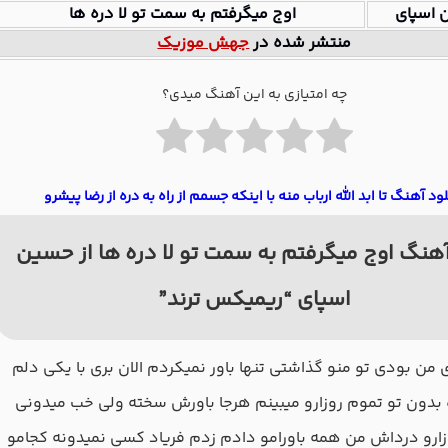
 اسپای
اوج میگرفتم به سمت تو لا دره ها
منتشر شده در
جهش موزیک
چه امتیازی به این آهنگ میدی؟
لود آهنگ تا ابد الله ارباب منه با اینکه جسمم از راه به دره از رضا پیشرو
هنگ اوج میگرفتم به سمت تو لا دره ها از حسین
اسپای “ریمیکس ترند”
ی ﻣﻦ ﺑﻮدی ﺗﻮ ﻣﻨﻮ ﮔﺬاﺷﺘﻰ ﺗﻨﻬﺎ ﺑﺎور ﻧﻤﻴﻜﺮدم اﻟﺎن ﺑﺮی ﺑﺎ ﻳﻜﻰ دﻟﻢ
 ﺑﺪون ﺗﻮ ﺗﻤﻮم روزارو ﻣﻴﺒﻴﻨﻢ ﻫﺮﺟﺎ ﺑﺎورش ﺳﺨﺘﻪ وﻟﻰ ﺧﺐ ﻣﻴﺪوﻧﻰ
ارو درداش ﻣﻦ ﻫﻤﻪ ﺑﺎوراﻣﻮ دادم زدم ﻓﺮﻳﺎد ﻛﺴﻰ ﻧﻤﻴﺪوﻧﻪ ﻛﺠﺎﻣﻮ