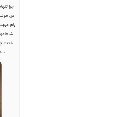
ﭼﺮا ﺗﻨﻬﺎ
ﻣﻦ ﻣﻮﻧﺪم
ﺑﺎم ﻣﻴﺠﻨﮕ
ﺷﺎﺧﺎﻣﻮ 
ﺑﺎﺧﺘﻢ ﭼ
ﺑﺎﺷ