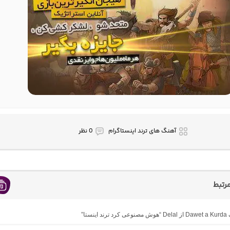
آهنگ های ترند اینستاگرام
0 نظر
رتبط
ینستا”