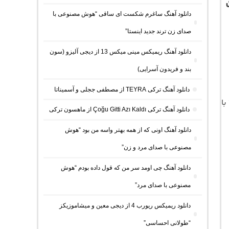
دانلود آهنگ ساغرم شکست ای ساقی “هوش مصنوعی با
صدای زن ترند جدید اینستا”
دانلود آهنگ ریمیکس مینی میکس 13 از دیجی آلیزو (سون
بند و فریدون آسرایی)
دانلود آهنگ ترکی TEYRA از مصطفی ججلی و آسمیناتا
دانلود آهنگ ترکی Çoğu Gitti Azı Kaldı از ماهسون ترکی
دانلود آهنگ اونی که از همه بهتر واسه من بود “هوش
مصنوعی با صدای مرد و زن”
دانلود آهنگ چی اومد سر من که قول داده بودم “هوش
مصنوعی با صدای مرد”
دانلود ریمیکس ریورب 4 از دیجی معین و میشاموزیکز
“طولانی احساسی”