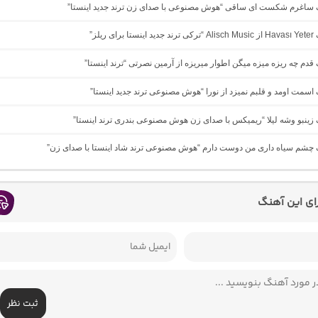
نگ ساغرم شکست ای ساقی “هوش مصنوعی با صدای زن ترند جدید اینستا”
ی ریلز”
گ ﻗﺪم ﭼﻪ رﻳﺰه ﻣﻴﺰه ﻣﻴﮕﻦ اﻃﻮار ﻣﻴﺮﻳﺰه از آرمین نصرتی “ترند اینستا”
گ اسمت اومد و قلبم نمیزد از نورا “هوش مصنوعی ترند جدید اینستا”
گ زینبو وشه لیلا “ریمیکس با صدای زن هوش مصنوعی بندری ترند اینستا”
گ چشم سیاه داری من دوست دارم “هوش مصنوعی ترند شاد اینستا با صدای زن”
رای این آهنگ
ثبت نظر