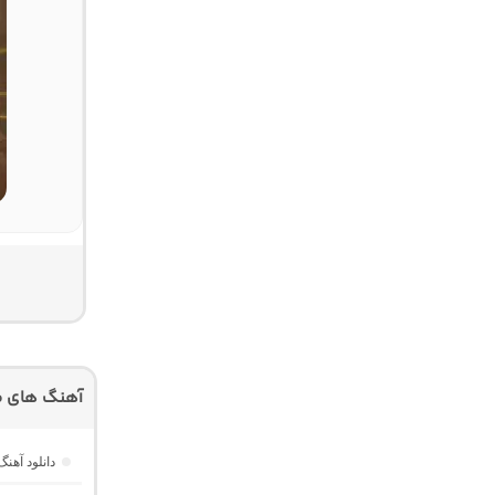
آهنگ های م
دانلود آهنگ Dawet a Kurda از Delal “هوش مصنوعی کرد ترند ا