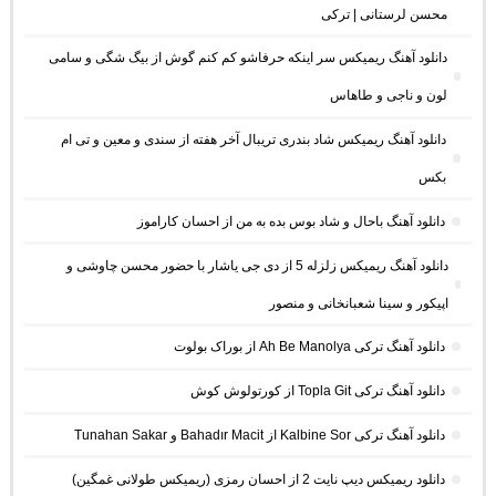
محسن لرستانی | ترکی
دانلود آهنگ ریمیکس سر اینکه حرفاشو کم کنم گوش از بیگ شگی و سامی
لون و ناجی و طاهاس
دانلود آهنگ ریمیکس شاد بندری تریبال آخر هفته از سندی و معین و تی ام
بکس
دانلود آهنگ باحال و شاد بوس بده به من از احسان کاراموز
دانلود آهنگ ریمیکس زلزله 5 از دی جی یاشار با حضور محسن چاوشی و
اپیکور و سینا شعبانخانی و منصور
دانلود آهنگ ترکی Ah Be Manolya از بوراک بولوت
دانلود آهنگ ترکی Topla Git از کورتولوش کوش
دانلود آهنگ ترکی Kalbine Sor از Bahadır Macit و Tunahan Sakar
دانلود ریمیکس دیپ نایت 2 از احسان رمزی (ریمیکس طولانی غمگین)