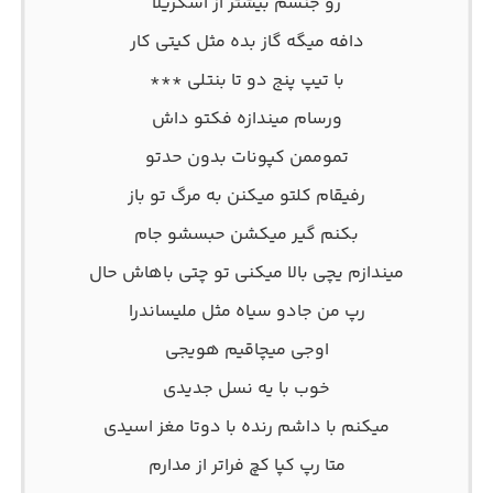
رو جنسم بیشتر از اسکریلا
دافه میگه گاز بده مثل کیتی کار
با تیپ پنج دو تا بنتلی ***
ورسام میندازه فکتو داش
تموممن کپونات بدون حدتو
رفیقام کلتو میکنن به مرگ تو باز
بکنم گیر میکشن حبسشو جام
میندازم یچی بالا میکنی تو چتی باهاش حال
رپ من جادو سیاه مثل ملیساندرا
اوجی میچاقیم هویجی
خوب با یه نسل جدیدی
میکنم با داشم رنده با دوتا مغز اسیدی
متا رپ کپا کچ فراتر از مدارم