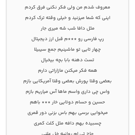
معروف شدم من ولی فکر نکنی فرق کردم
اینی که شما میزنید و خیلی وقته ترک کردم
مثل دافا شب شه میری جار
رپ فارسی رو ***م قبل ارز دیجیتال
چهار تایی تو ماشینیم جمع سیبیلا
تست دهنه بابا بچه بیخیال
همه فکر میکنن مازاراتی دارم
بعضی وقتا پورش بعضی وقتا آمریکایی بازم
واس چی داری واسم ماها آس میاریم بازم
حسین و حسام دوتایی خار *** باهم
میخوایی برسی بهم باس بزنی دور قمری
چسبیده بهم دافه مثل کلت کمری
حاج تی ام روانیه خل علنی