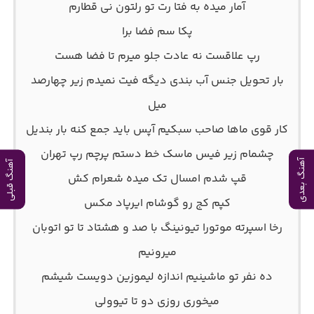
آمار میده به فتا رت تو رلتون نی قطارم
پکا سم فضا برا
رپ علاقست نه عادت جلو میرم تا فضا هست
بار تحویل جنس آب بندی دیگه فیت نمیدم زیر چهارصد
میل
کار قوی ماها صاحب سبکیم آپس باید جمع کنه بار بندیل
چشمام زیر فیس ماسک خط دستم پرچم رپ تهران
آهنگ بعدی
آهنگ قبلی
قپ شدم امسال تک میده شعرام کش
کپم کج رو گوشام ایرپاد مکس
رخا اسپرته موتورا تیونینگ با صد و هشتاد تا تو اتوبان
میرونیم
ده نفر تو ماشینیم اندازه لیموزین دویست شیشم
میخوری روزی دو تا تیوولی