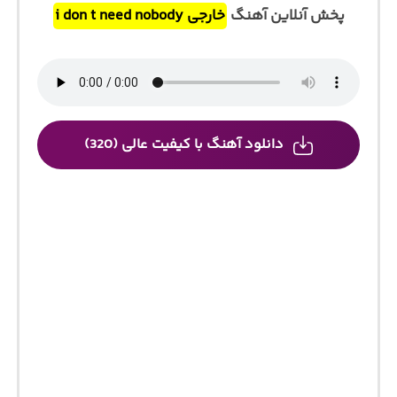
پخش آنلاین آهنگ
خارجی i don t need nobody
دانلود آهنگ با کیفیت عالی (320)