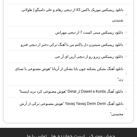
دانلود ریمیکس موزیک باکس 43 از دیجی رهام و علی دامیگو | طولانی
شنیدنی
دانلود ریمیکس مینی کست 7 از دیجی مهراس
دانلود ریمیکس سیتیزن دل پاکتم من با آهنگ ترکی دختر از دیجی فنزو
دانلود ریمیکس زیرو رو از دیجی آرین ای آر جی
دانلود آهنگ بشکن بشکنه جون بابا بشکن از آریانا “هوش مصنوعی با صدای
زن”
دانلود آهنگ Dawet a Kurda از Delal “هوش مصنوعی کرد ترند اینستا”
دانلود آهنگ Yavaş Yavaş Derin Derin “هوش مصنوعی ترکی از آرش
محسنی”
جهش موزیک
لیست خواننده ها
تماس با ما