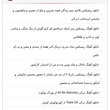
دانلود ریمیکس بلالیم بنیم زندگی قصه شیرین و تلخ از حصین و ماهسون و
محسن لرستانی | ترکی
دانلود آهنگ ریمیکس سر اینکه حرفاشو کم کنم گوش از بیگ شگی و سامی
لون و ناجی و طاهاس
دانلود آهنگ ریمیکس شاد بندری تریبال آخر هفته از سندی و معین و تی ام
بکس
دانلود آهنگ باحال و شاد بوس بده به من از احسان کاراموز
دانلود آهنگ ریمیکس زلزله 5 از دی جی یاشار با حضور محسن چاوشی و
اپیکور و سینا شعبانخانی و منصور
دانلود آهنگ ترکی Ah Be Manolya از بوراک بولوت
دانلود آهنگ ترکی Topla Git از کورتولوش کوش