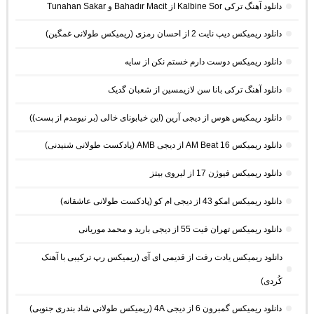
دانلود آهنگ ترکی Kalbine Sor از Bahadır Macit و Tunahan Sakar
دانلود ریمیکس دیپ نایت 2 از احسان رمزی (ریمیکس طولانی غمگین)
دانلود ریمیکس دوست دارم خستم نکن از سایه
دانلود آهنگ ترکی بانا سن لازیمسین از شعبان گدیک
دانلود ریمکیس هوس از دیجی آرین (این خیابونای خالی (بر نیومدم از پست))
دانلود ریمیکس AM Beat 16 از دیجی AMB (پادکست طولانی شنیدنی)
دانلود ریمیکس فیوژن 17 از لیروی بیتز
دانلود ریمیکس امکو 43 از دیجی ام کو (پادکست طولانی عاشقانه)
دانلود ریمیکس تهران فیت 55 از دیجی باربد و محمد موریانی
دانلود ریمیکس یادت رفت از قدیمی ای آی (ریمیکس رپ ترکیبی با آهنک
کُردی)
دانلود ریمیکس گمبرون 6 از دیجی 4A (ریمیکس طولانی شاد بندری جنوبی)