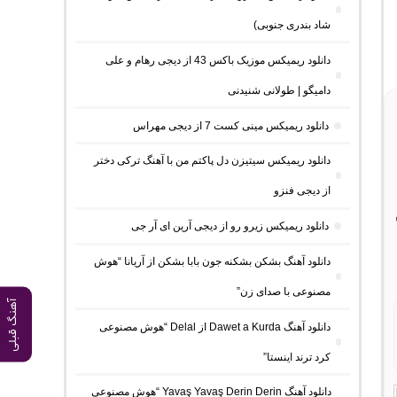
شاد بندری جنوبی)
دانلود ریمیکس موزیک باکس 43 از دیجی رهام و علی
دامیگو | طولانی شنیدنی
دانلود ریمیکس مینی کست 7 از دیجی مهراس
دانلود ریمیکس سیتیزن دل پاکتم من با آهنگ ترکی دختر
از دیجی فنزو
دانلود ریمیکس زیرو رو از دیجی آرین ای آر جی
دانلود آهنگ بشکن بشکنه جون بابا بشکن از آریانا “هوش
مصنوعی با صدای زن”
آهنگ قبلی
دانلود آهنگ Dawet a Kurda از Delal “هوش مصنوعی
کرد ترند اینستا”
دانلود آهنگ Yavaş Yavaş Derin Derin “هوش مصنوعی