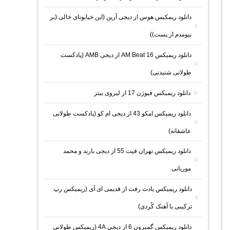
دانلود ریمکیس هوس از دیجی آرین (این خیابونای خالی (بر
نیومدم از پست))
دانلود ریمیکس AM Beat 16 از دیجی AMB (پادکست
طولانی شنیدنی)
دانلود ریمیکس فیوژن 17 از لیروی بیتز
دانلود ریمیکس امکو 43 از دیجی ام کو (پادکست طولانی
عاشقانه)
دانلود ریمیکس تهران فیت 55 از دیجی باربد و محمد
موریانی
دانلود ریمیکس یادت رفت از قدیمی ای آی (ریمیکس رپ
ترکیبی با آهنک کُردی)
دانلود ریمیکس گمبرون 6 از دیجی 4A (ریمیکس طولانی