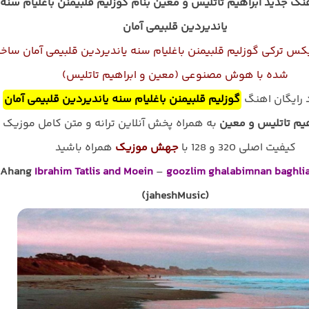
نگ جدید ابراهیم تاتلیس و معین بنام گوزلیم قلبیمنن باغلیام سنه
یاندیردین قلبیمی آمان
کس ترکی گوزلیم قلبیمنن باغلیام سنه یاندیردین قلبیمی آمان ساخت
شده با هوش مصنوعی (معین و ابراهیم تاتلیس)
د رایگان اهنگ
گوزلیم قلبیمنن باغلیام سنه یاندیردین قلبیمی آمان
ب
هیم تاتلیس و معین
به همراه پخش آنلاین ترانه و متن کامل موزیک ب
کیفیت اصلی 320 و 128 با
جهش موزیک
همراه باشید
Ahang
Ibrahim Tatlis and Moein
–
goozlim ghalabimnan baghli
(jaheshMusic)