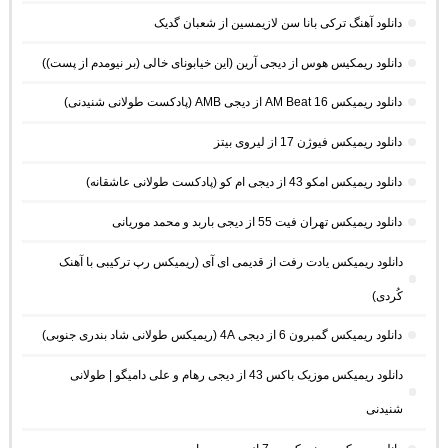
دانلود آهنگ ترکی بانا سن لازیمسین از شعبان گدیک
دانلود ریمکیس هوس از دیجی آرین (این خیابونای خالی (بر نیومدم از پست))
دانلود ریمیکس AM Beat 16 از دیجی AMB (پادکست طولانی شنیدنی)
دانلود ریمیکس فیوژن 17 از لیروی بیتز
دانلود ریمیکس امکو 43 از دیجی ام کو (پادکست طولانی عاشقانه)
دانلود ریمیکس تهران فیت 55 از دیجی باربد و محمد موریانی
دانلود ریمیکس یادت رفت از قدیمی ای آی (ریمیکس رپ ترکیبی با آهنک
کُردی)
دانلود ریمیکس گمبرون 6 از دیجی 4A (ریمیکس طولانی شاد بندری جنوبی)
دانلود ریمیکس موزیک باکس 43 از دیجی رهام و علی دامیگو | طولانی
شنیدنی