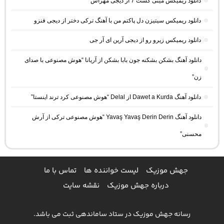
دانلود ریمیکس مینی کست 7 از دیجی مهراس
دانلود ریمیکس سیتیزن دل پاکتم من با آهنگ ترکی دختر از دیجی فنزو
دانلود ریمیکس زیرو رو از دیجی آرین ای آر جی
دانلود آهنگ بشکن بشکنه جون بابا بشکن از آریانا “هوش مصنوعی با صدای
زن”
دانلود آهنگ Dawet a Kurda از Delal “هوش مصنوعی کرد ترند اینستا”
دانلود آهنگ Yavaş Yavaş Derin Derin “هوش مصنوعی ترکی از آرش
محسنی”
جهش موزیک
لیست خواننده ها
تماس با ما
درباره جهش موزیک
نقشه سایت
رسانه جهش موزیک در ستاد ساماندهی ثبت می باشد.