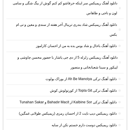
دانلود آهنگ ریمیکس سر اینکه حرفاشو کم کنم گوش از بیگ شگی و سامی
لون و ناجی و طاهاس
دانلود آهنگ ریمیکس شاد بندری تریبال آخر هفته از سندی و معین و تی ام
بکس
دانلود آهنگ باحال و شاد بوس بده به من از احسان کاراموز
دانلود آهنگ ریمیکس زلزله 5 از دی جی یاشار با حضور محسن چاوشی و
اپیکور و سینا شعبانخانی و منصور
دانلود آهنگ ترکی Ah Be Manolya از بوراک بولوت
دانلود آهنگ ترکی Topla Git از کورتولوش کوش
دانلود آهنگ ترکی Kalbine Sor از Bahadır Macit و Tunahan Sakar
دانلود ریمیکس دیپ نایت 2 از احسان رمزی (ریمیکس طولانی غمگین)
دانلود ریمیکس دوست دارم خستم نکن از سایه