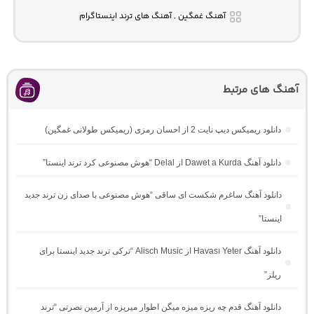
آهنگ غمگین , آهنگ های ترند اینستاگرام
آهنگ های مرتبط
دانلود ریمیکس دیپ نایت 2 از احسان رمزی (ریمیکس طولانی غمگین)
دانلود آهنگ Dawet a Kurda از Delal “هوش مصنوعی کرد ترند اینستا”
دانلود آهنگ ساغرم شکست ای ساقی “هوش مصنوعی با صدای زن ترند جدید
اینستا”
دانلود آهنگ Havası Yeter از Alisch Music “ترکی ترند جدید اینستا برای
ریلز”
دانلود آهنگ ﻗﺪم ﭼﻪ رﻳﺰه ﻣﻴﺰه ﻣﻴﮕﻦ اﻃﻮار ﻣﻴﺮﻳﺰه از آرمین نصرتی “ترند